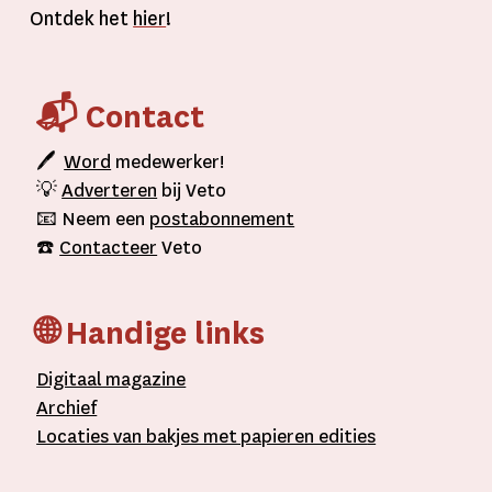
Ontdek het
hier
!
📬 Contact
🖊
Word
medewerker!
💡
Adverteren
bij Veto
📧 Neem een
postabonnement
☎️
Contacteer
Veto
🌐 Handige links
D
igitaal
magazine
A
rchief
L
ocaties van bakjes met
papieren editie
s