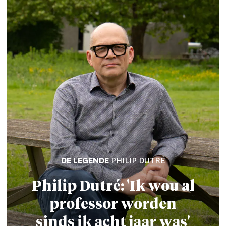
DE LEGENDE
PHILIP DUTRÉ
Philip Dutré: 'Ik wou al
professor
worden
sinds ik acht jaar was'