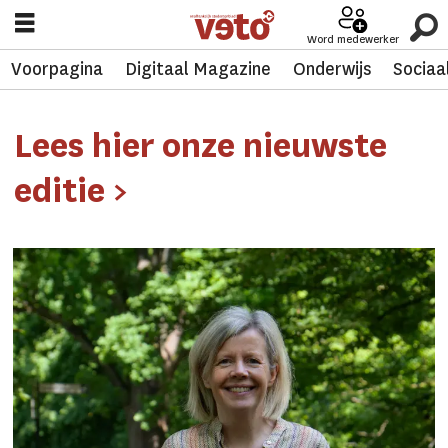
Word medewerker
Voorpagina
Digitaal Magazine
Onderwijs
Sociaa
Digitaal
Lees hier onze nieuwste
Magazine
editie >
|
Veto