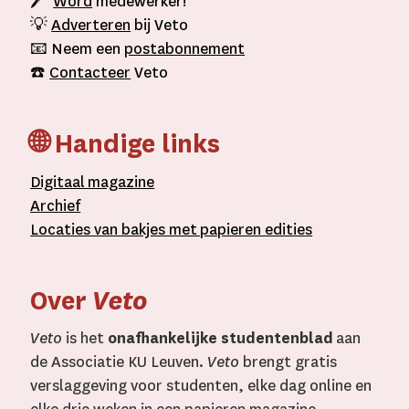
🖊
Word
medewerker!
💡
Adverteren
bij Veto
📧 Neem een
postabonnement
☎️
Contacteer
Veto
🌐 Handige links
D
igitaal
magazine
A
rchief
L
ocaties van bakjes met
papieren editie
s
Over
Veto
Veto
is het
onafhankelijke studentenblad
aan
de Associatie KU Leuven.
Veto
brengt gratis
verslaggeving voor studenten, elke dag online en