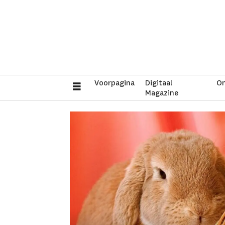
Voorpagina
Digitaal
On
Magazine
Tag:
ku
leugen