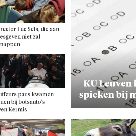
rector Luc Sels, die aan
lesgeven niet zal
snappen
KU Leuven 
spieken bij
uffeurs paus kwamen
nen bij botsauto's
ven Kermis