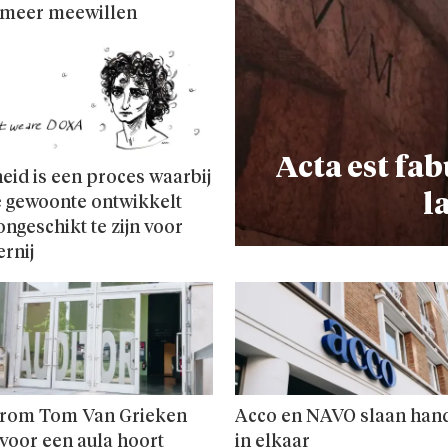
 meer meewillen
Acta est fab
heid is een proces waarbij
l
e gewoonte ontwikkelt
ngeschikt te zijn voor
ernij
rom Tom Van Grieken
Acco en NAVO slaan han
 voor een aula hoort
in elkaar