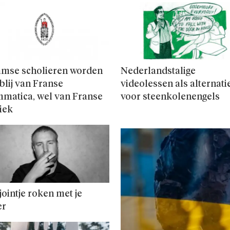
amse scholieren worden
Nederlandstalige
 blij van Franse
videolessen als alternati
matica, wel van Franse
voor steenkolenengels
iek
jointje roken met je
er