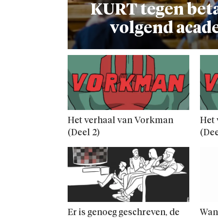
KURT tegen beta
volgend acad
Het verhaal van Vorkman
Het
(Deel 2)
(Dee
Er is genoeg geschreven, de
Wan