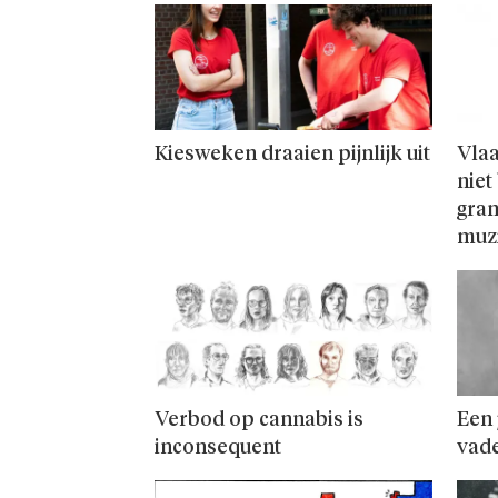
Kiesweken draaien pijnlijk uit
Vla
niet
gram
muz
Verbod op cannabis is
Een 
inconsequent
vad