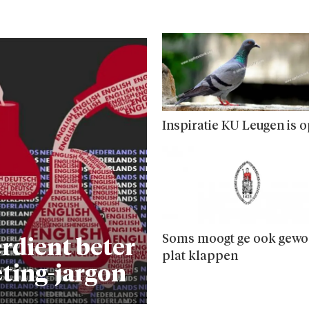
Inspiratie KU Leugen is 
Soms moogt ge ook gew
rdient beter
plat klappen
ting-jargon