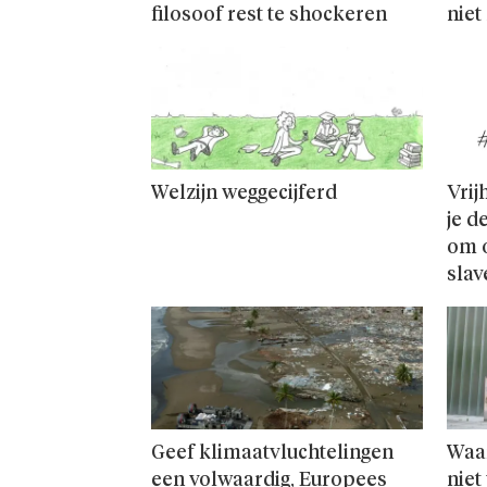
filosoof rest te shockeren
niet
Welzijn weggecijferd
Vrij
je d
om o
slav
Geef klimaatvluchtelingen
Waa
een volwaardig, Europees
niet