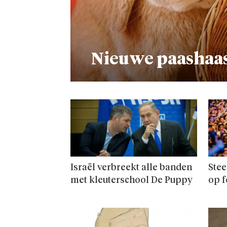
Nieuwe paashaas
Israël verbreekt alle banden
Stee
met kleuterschool De Puppy
op f