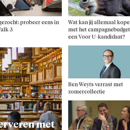
gezocht: probeer eens in
Wat kan jij allemaal kop
alk 3
met het camp­agne­budget
een Voor U-kandidaat?
Ben Weyts verrast met
zomercollectie
erveren met