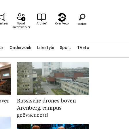
erteer
Word
Archief
Over Veto
medewerker
ur
Onderzoek
Lifestyle
Sport
TVeto
over
Russische drones boven
Arenberg, campus
geëvacueerd