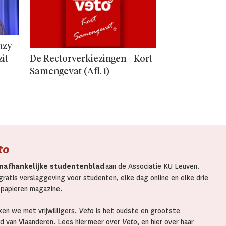
azy
zit
De Rectorverkiezingen - Kort
Samengevat (Afl. 1)
to
nafhankelijke studentenblad
aan de Associatie KU Leuven.
ratis verslaggeving voor studenten, elke dag online en elke drie
 papieren magazine.
en we met vrijwilligers.
Veto
is het oudste en grootste
d van Vlaanderen. Lees
hier
meer over
Veto
, en
hier
over haar