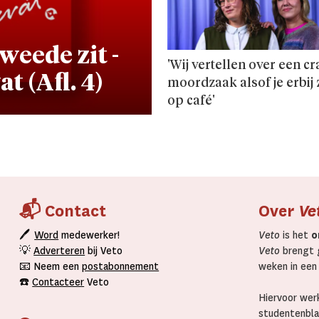
weede zit -
'Wij vertellen over een cr
t (Afl. 4)
moord­zaak alsof je erbij 
op café'
📬 Contact
Over
Ve
🖊
Word
medewerker!
Veto
is het
o
💡
Adverteren
bij Veto
Veto
brengt g
📧 Neem een
postabonnement
weken in een
☎️
Contacteer
Veto
Hiervoor werk
studentenbla