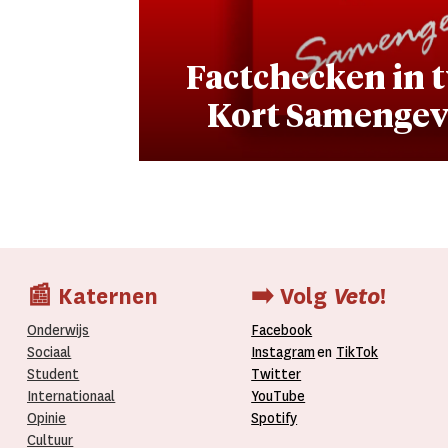
Factchecken in t
Kort Samengeva
📰 Katernen
➡️ Volg
Veto
!
Onderwijs
Facebook
Sociaal
Instagram
en
TikTok
Student
Twitter
Internationaal­
YouTube
Opinie
Spotify
Cultuur