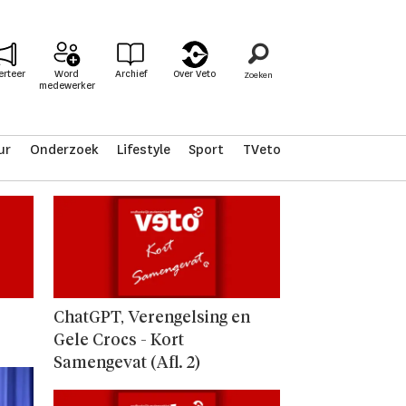
erteer
Word
Archief
Over Veto
medewerker
ur
Onderzoek
Lifestyle
Sport
TVeto
ChatGPT, Verengelsing en
Gele Crocs - Kort
Samengevat (Afl. 2)