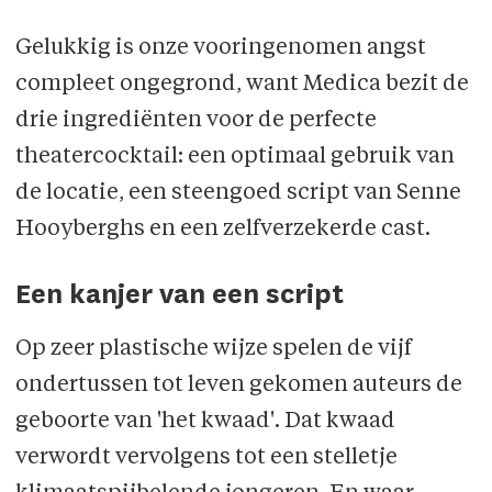
Ruth Coppieters
Gelukkig is onze vooringenomen angst
compleet ongegrond, want Medica bezit de
Sarah Bens
drie ingrediënten voor de perfecte
Vincent Vanden Broeck
theatercocktail: een optimaal gebruik van
de locatie, een steengoed script van Senne
Regie:
Senne Hooyberghs
Hooyberghs en een zelfverzekerde cast.
Scenario
:
Senne Hooyberghs, i.s.m.
Een kanjer van een script
Francesca Birlogeanu, aangevuld door
tekstjes van de spelers en door enkele
Op zeer plastische wijze spelen de vijf
ongecensureerde HLN-comments
ondertussen tot leven gekomen auteurs de
geboorte van 'het kwaad'. Dat kwaad
Crew:
verwordt vervolgens tot een stelletje