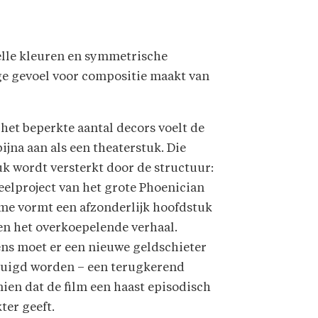
felle kleuren en symmetrische
ge gevoel voor compositie maakt van
het beperkte aantal decors voelt de
bijna aan als een theaterstuk. Die
k wordt versterkt door de structuur:
eel­project van het grote Phoenician
me vormt een afzonderlijk hoofdstuk
en het overkoepelende verhaal.
ens moet er een nieuwe geldschieter
tuigd worden – een terugkerend
ien dat de film een haast episodisch
ter geeft.