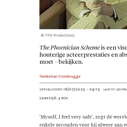
© TPS Productions
The Phoenician Scheme
is een vis
houterige acteer­prestaties en ab
moet – bekijken.
Femke
Van Crombrugge
18/07/2025 - 09:13
GEPUBLICEERD
LAATST GEÜPD
Leestijd:
3 min
'Myself, I feel very safe', zegt de w
enkele seconden voor hij alweer aan