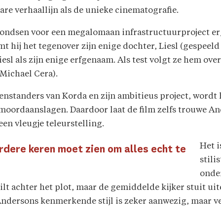
re verhaallijn als de unieke cinematografie.
 fondsen voor een megalomaan infrastructuurproject e
mt hij het tegenover zijn enige dochter, Liesl (gespeel
iesl als zijn enige erfgenaam. Als test volgt ze hem o
Michael Cera).
en­standers van Korda en zijn ambitieus project, word
oord­aanslagen. Daardoor laat de film zelfs trouwe A
en vleugje teleurstelling.
Het i
erdere keren moet zien om alles echt te
stili
onder
ilt achter het plot, maar de gemiddelde kijker stuit uite
 Andersons kenmerkende stijl is zeker aanwezig, maar v