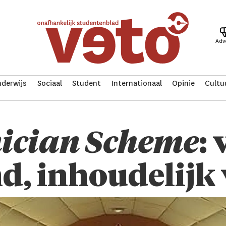
Adv
derwijs
Sociaal
Student
Internationaal
Opinie
Cultu
ician Sche­me
:
nd, inhoudelij