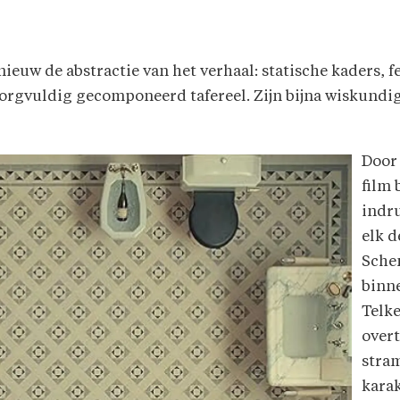
euw de abstractie van het verhaal: statische kaders, 
org­vuldig gecomponeerd tafereel. Zijn bijna wiskundi
Door 
film 
indru
elk d
Sche
binn
Telk
over
stram
karak