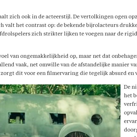
t zich ook in de acteerstijl. De vertolkingen ogen opze
ch valt het contrast op: de bekende bijrolacteurs drukke
fdrol­spelers zich strikter lijken te voegen naar de ri
gevoel van ongemakkelijkheid op, maar net dat onbehage
llend vaak, net omwille van de afstandelijke manier va
rgt dit voor een filmervaring die tegelijk absurd en 
De n
het b
verfr
opval
ervar
doorg