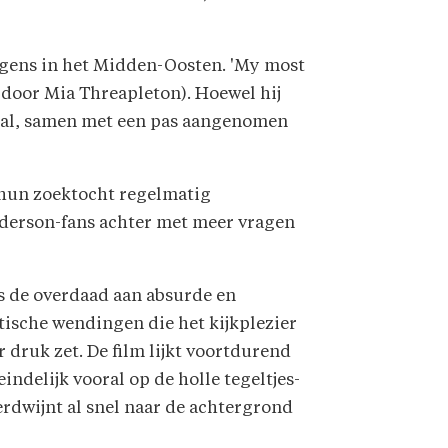
rgens in het Midden-Oosten. 'My most
d door Mia Threapleton). Hoewel hij
veral, samen met een pas aangenomen
t hun zoektocht regelmatig
nderson-fans achter met meer vragen
s de overdaad aan absurde en
stische wendingen die het kijkplezier
 druk zet. De film lijkt voortdurend
indelijk vooral op de holle tegeltjes­
erdwijnt al snel naar de achtergrond