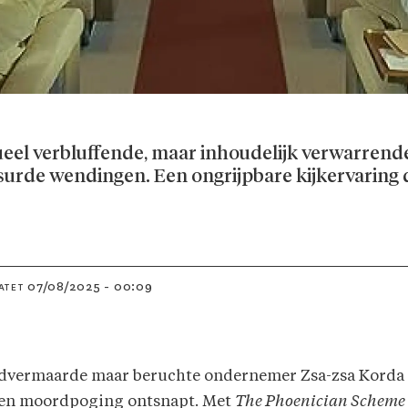
ueel verbluffende, maar inhoudelijk verwarrende
surde wendingen. Een ongrijp­bare kijkervaring d
07/08/2025 - 00:09
ATET
ereld­vermaarde maar beruchte ondernemer Zsa-zsa Korda
 een moord­poging ontsnapt. Met
The Phoenician Scheme