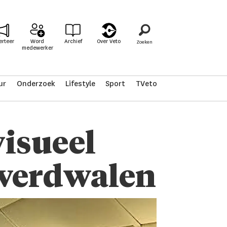
erteer
Word
Archief
Over Veto
medewerker
ur
Onderzoek
Lifestyle
Sport
TVeto
 visueel
k verdwalen