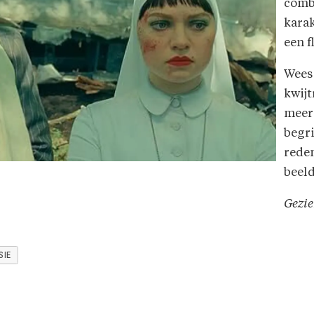
combi
karak
een f
Wees 
kwijt
meerd
begri
rede
beeld
Gezie
SIE