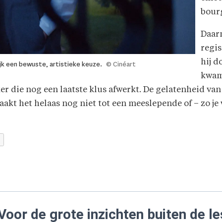
bourg
Daar
regis
hij d
ijk een bewuste, artistieke keuze.
© Cinéart
kwame
r die nog een laatste klus afwerkt. De gelatenheid va
akt het helaas nog niet tot een meeslepende of – zo je w
Voor de grote inzichten buiten de le