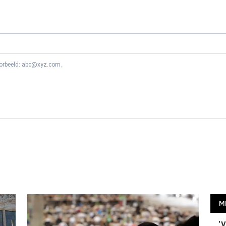
oorbeeld: abc@xyz.com.
M
'V