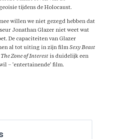
eoisie tijdens de Holocaust.
mee willen we niet gezegd hebben dat
seur Jonathan Glazer niet weet wat
oet. De capaciteiten van Glazer
n al tot uiting in zijn film
Sexy Beast
n
The Zone of Interest
is duidelijk een
il – 'entertainende' film.
s