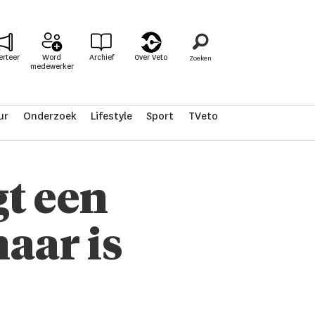
erteer
Word
Archief
Over Veto
medewerker
ur
Onderzoek
Lifestyle
Sport
TVeto
t een
aar is