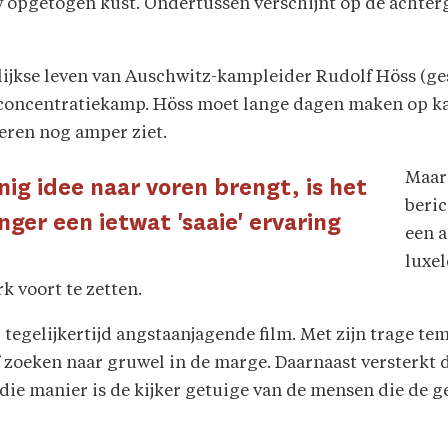
ouw opgetogen kust. Ondertussen verschijnt op de achte
ijkse leven van Auschwitz-kampleider Rudolf Höss (ges
het concentratiekamp. Höss moet lange dagen maken op k
deren nog amper ziet.
Maar
nig idee naar voren brengt, is het
beric
ger een ietwat 'saaie' ervaring
een a
luxel
k voort te zetten.
 tegelijkertijd angstaanjagende film. Met zijn trage te
lf zoeken naar gruwel in de marge. Daarnaast versterkt
 die manier is de kijker getuige van de mensen die de 