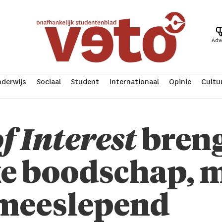
Adv
derwijs
Sociaal
Student
Internationaal
Opinie
Cultu
f Interest
breng
ke boodschap, m
 meeslepend