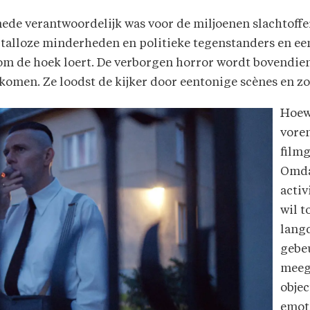
mede verantwoordelijk was voor de miljoenen slachtoffe
 talloze minderheden en politieke tegenstanders en een 
 om de hoek loert. De verborgen horror wordt bovend
komen. Ze loodst de kijker door eentonige scènes en zo
Hoewe
voren
filmg
Omd
activ
wil t
langd
gebeu
meeg
objec
emoti