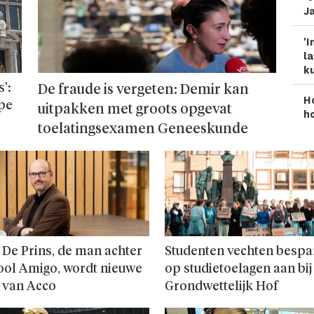
Ja
'I
la
ku
':
De fraude is vergeten: Demir kan
H
ope
uitpakken met groots opgevat
ho
toelatingsexamen Geneeskunde
 De Prins, de man achter
Studenten vechten bespa
ool Amigo, wordt nieuwe
op studie­toelagen aan bij
 van Acco
Grondwettelijk Hof