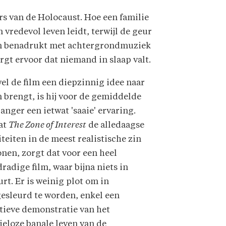
rs van de Holocaust. Hoe een familie
vredevol leven leidt, terwijl de geur
ien benadrukt met achtergrondmuziek
rgt ervoor dat niemand in slaap valt.
l de film een diepzinnig idee naar
 brengt, is hij voor de gemiddelde
anger een ietwat 'saaie' ervaring.
at
The Zone of Interest
de alledaagse
iteiten in de meest realistische zin
onen, zorgt dat voor een heel
radige film, waar bijna niets in
rt. Er is weinig plot om in
esleurd te worden, enkel een
tieve demonstratie van het
eloze banale leven van de