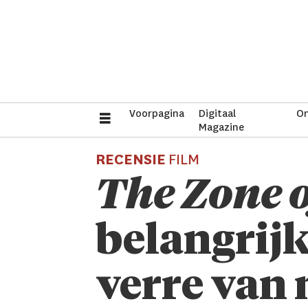
Voorpagina
Digitaal
On
Magazine
RECENSIE
FILM
The Zone o
belang­rij
verre van