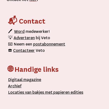
📬 Contact
🖊
Word
medewerker!
💡
Adverteren
bij Veto
📧 Neem een
postabonnement
☎️
Contacteer
Veto
🌐 Handige links
D
igitaal
magazine
A
rchief
L
ocaties van bakjes met
papieren editie
s