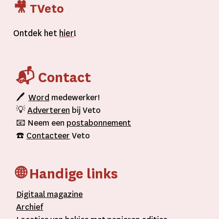
🎥 TVeto
Ontdek het
hier
!
📬 Contact
🖊
Word
medewerker!
💡
Adverteren
bij Veto
📧 Neem een
postabonnement
☎️
Contacteer
Veto
🌐 Handige links
D
igitaal
magazine
A
rchief