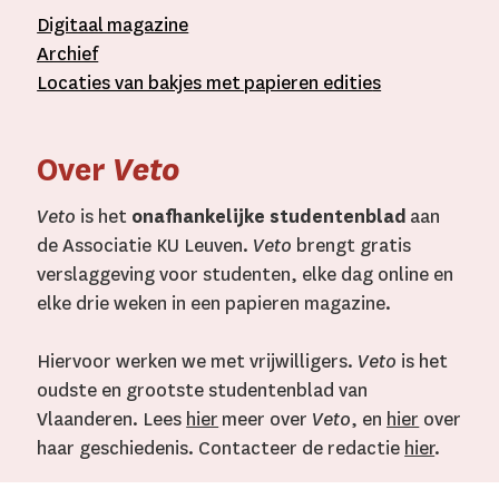
D
igitaal
magazine
A
rchief
L
ocaties van bakjes met
papieren editie
s
Over
Veto
Veto
is het
onafhankelijke studentenblad
aan
de Associatie KU Leuven.
Veto
brengt gratis
verslaggeving voor studenten, elke dag online en
elke drie weken in een papieren magazine.
Hiervoor werken we met vrijwilligers.
Veto
is het
oudste en grootste studentenblad van
Vlaanderen. Lees
hier
meer over
Veto
, en
hier
over
haar geschiedenis. Contacteer de redactie
hier
.