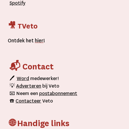
Spotify
🎥 TVeto
Ontdek het
hier
!
📬 Contact
🖊
Word
medewerker!
💡
Adverteren
bij Veto
📧 Neem een
postabonnement
☎️
Contacteer
Veto
🌐 Handige links