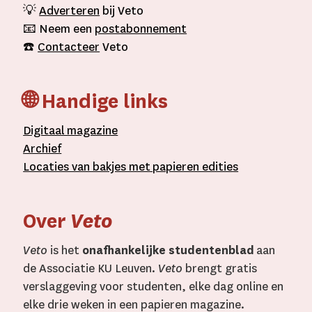
💡
Adverteren
bij Veto
📧 Neem een
postabonnement
☎️
Contacteer
Veto
🌐 Handige links
D
igitaal
magazine
A
rchief
L
ocaties van bakjes met
papieren editie
s
Over
Veto
Veto
is het
onafhankelijke studentenblad
aan
de Associatie KU Leuven.
Veto
brengt gratis
verslaggeving voor studenten, elke dag online en
elke drie weken in een papieren magazine.