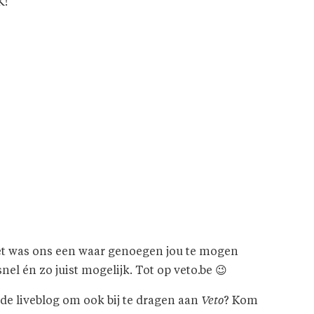
K!
 Het was ons een waar genoegen jou te mogen
el én zo juist mogelijk. Tot op veto.be 😉
n de liveblog om ook bij te dragen aan
Veto
? Kom