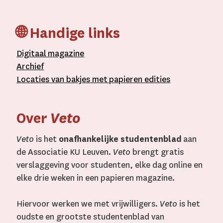
🌐 Handige links
D
igitaal
magazine
A
rchief
L
ocaties van bakjes met
papieren editie
s
Over
Veto
Veto
is het
onafhankelijke studentenblad
aan
de Associatie KU Leuven.
Veto
brengt gratis
verslaggeving voor studenten, elke dag online en
elke drie weken in een papieren magazine.
Hiervoor werken we met vrijwilligers.
Veto
is het
oudste en grootste studentenblad van