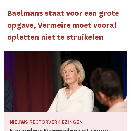
Baelmans staat voor een grote
opgave, Vermeire moet vooral
opletten niet te struikelen
NIEUWS
RECTORVERKIEZINGEN