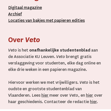
D
igitaal
magazine
A
rchief
L
ocaties van bakjes met
papieren editie
s
Over
Veto
Veto
is het
onafhankelijke studentenblad
aan
de Associatie KU Leuven.
Veto
brengt gratis
verslaggeving voor studenten, elke dag online en
elke drie weken in een papieren magazine.
Hiervoor werken we met vrijwilligers.
Veto
is het
oudste en grootste studentenblad van
Vlaanderen. Lees
hier
meer over
Veto
, en
hier
over
haar geschiedenis. Contacteer de redactie
hier
.