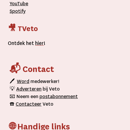
YouTube
Spotify
🎥 TVeto
Ontdek het
hier
!
📬 Contact
🖊
Word
medewerker!
💡
Adverteren
bij Veto
📧 Neem een
postabonnement
☎️
Contacteer
Veto
🌐 Handige links