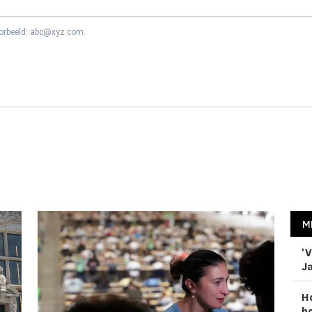
oorbeeld: abc@xyz.com.
M
'V
Ja
H
ho