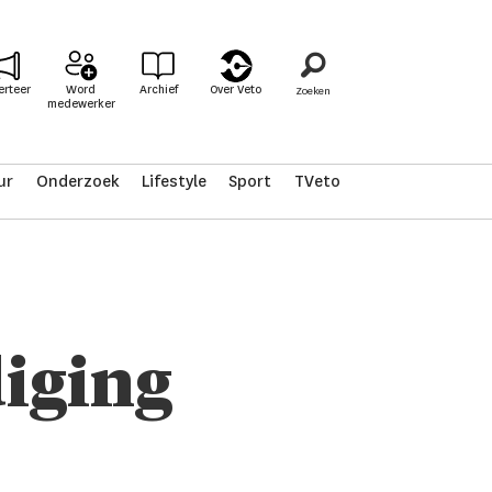
erteer
Word
Archief
Over Veto
medewerker
ur
Onderzoek
Lifestyle
Sport
TVeto
iging