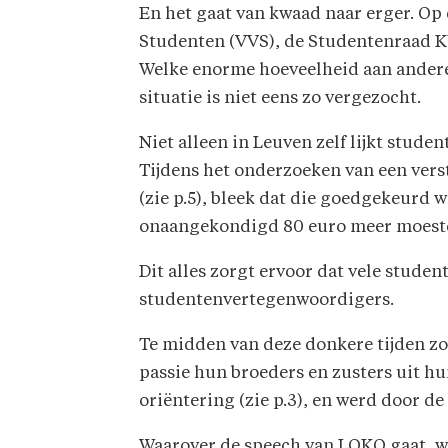
En het gaat van kwaad naar erger. O
Studenten (VVS), de Studentenraad K
Welke enorme hoeveelheid aan andere 
situatie is niet eens zo vergezocht.
Niet alleen in Leuven zelf lijkt stude
Tijdens het onderzoeken van een vers
(zie p.5), bleek dat die goedgekeur
onaangekondigd 80 euro meer moeste
Dit alles zorgt ervoor dat vele stude
studentenvertegenwoordigers.
Te midden van deze donkere tijden z
passie hun broeders en zusters uit hu
oriëntering (zie p.3), en werd door 
Waarover de speech van LOKO gaat, we