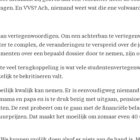
 wagen. En VVS? Ach, niemand weet wat die ene volwaard
an vertegenwoordigen. Om een achterban te vertegenw
hter te complex, de veranderingen te verspreid over de 
menten over een bepaald dossier door te nemen, zijn op
te veel terugkoppeling is wat vele studentenvertegenw
ijk te bekritiseren valt.
n moeilijk kwalijk kan nemen. Er is eenvoudigweg niema
ama en papa en is te druk bezig met uitgaan, pensio
ten. De rest probeert om te gaan met de financiële bel
uurprijzen. Dat maakt het moeilijk om zomaar even 40 
e kunnen vrolijk doen alsof er niets aan de hand is. M