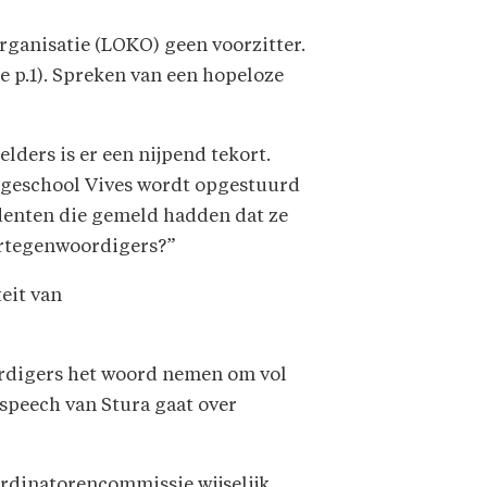
ganisatie (LOKO) geen voorzitter.
 p.1). Spreken van een hopeloze
lders is er een nijpend tekort.
hogeschool Vives wordt opgestuurd
denten die gemeld hadden dat ze
ertegenwoordigers?”
eit van
ordigers het woord nemen om vol
sspeech van Stura gaat over
ördinatorencommissie wijselijk