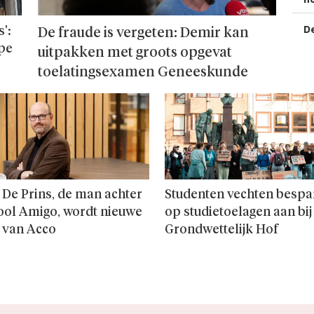
De
':
De fraude is vergeten: Demir kan
ope
uitpakken met groots opgevat
toelatingsexamen Geneeskunde
 De Prins, de man achter
Studenten vechten bespa
ool Amigo, wordt nieuwe
op studie­toelagen aan bij
 van Acco
Grondwettelijk Hof