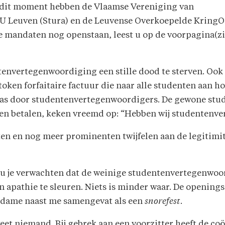
p dit moment hebben de Vlaamse Vereniging van
U Leuven (Stura) en de Leuvense Overkoepelde KringOr
mandaten nog openstaan, leest u op de voorpagina(zie
ntenvertegenwoordiging een stille dood te sterven. Ook e
token forfaitaire factuur die naar alle studenten aan 
d was door studentenvertegenwoordigers. De gewone stu
n betalen, keken vreemd op: “Hebben wij studentenv
nten en nog meer prominenten twijfelen aan de legitimit
ou je verwachten dat de weinige studentenvertegenwo
n apathie te sleuren. Niets is minder waar. De opening
de dame naast me samengevat als een
snorefest
.
et niemand. Bij gebrek aan een voorzitter heeft de co