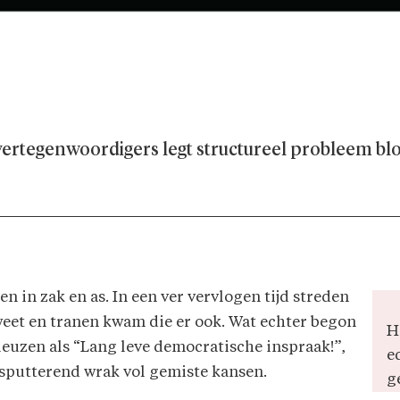
ertegenwoordigers legt structureel probleem blo
 in zak en as. In een ver vervlogen tijd streden
weet en tranen kwam die er ook. Wat echter begon
H
leuzen als “Lang leve democratische inspraak!”,
e
 sputterend wrak vol gemiste kansen.
g