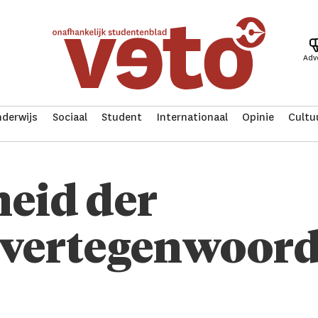
Adv
derwijs
Sociaal
Student
Internationaal
Opinie
Cultu
heid der
vertegenwoord