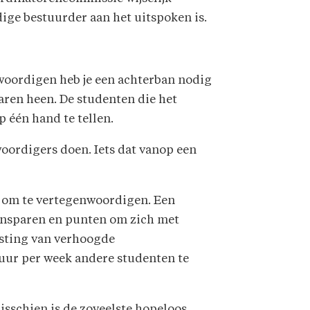
ige bestuurder aan het uitspoken is.
oordigen heb je een achterban nodig
jaren heen. De studenten die het
 één hand te tellen.
oordigers doen. Iets dat vanop een
nd om te vertegenwoordigen. Een
ensparen en punten om zich met
asting van verhoogde
uur per week andere studenten te
isschien is de zoveelste hopeloos