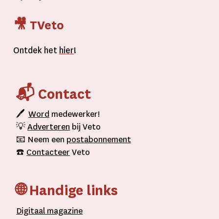
🎥 TVeto
Ontdek het
hier
!
📬 Contact
🖊
Word
medewerker!
💡
Adverteren
bij Veto
📧 Neem een
postabonnement
☎️
Contacteer
Veto
🌐 Handige links
D
igitaal
magazine