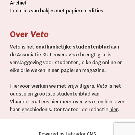
A
rchief
L
ocaties van bakjes met
papieren editie
s
Over
Veto
Veto
is het
onafhankelijke studentenblad
aan
de Associatie KU Leuven.
Veto
brengt gratis
verslaggeving voor studenten, elke dag online en
elke drie weken in een papieren magazine.
Hiervoor werken we met vrijwilligers.
Veto
is het
oudste en grootste studentenblad van
Vlaanderen. Lees
hier
meer over
Veto
, en
hier
over
haar geschiedenis. Contacteer de redactie
hier
.
Powered by Labrador CMS