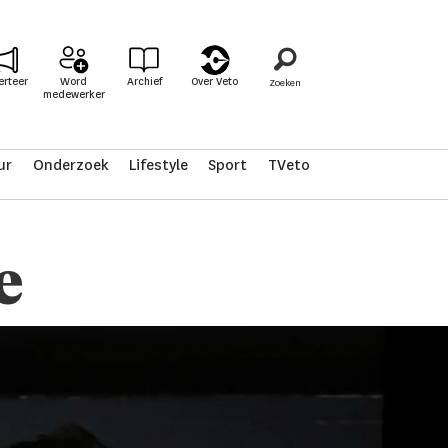
erteer
Word
Archief
Over Veto
medewerker
ur
Onderzoek
Lifestyle
Sport
TVeto
e