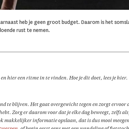
daarnaast heb je geen groot budget. Daarom is het somslas
ldoende rust te nemen.
en hier een ritme in te vinden. Hoe je dit doet, lees je hier.
d te blijven. Het gaat overgewicht tegen en zorgt ervoor 
ebt. Zorg er daarom voor dat je elke dag beweegt, zelfs als
ook makkelijker informatie opslaan, dat is dus mooi meege
ntwerpen
, of begin eerst eens met een wandeling of fietstoch