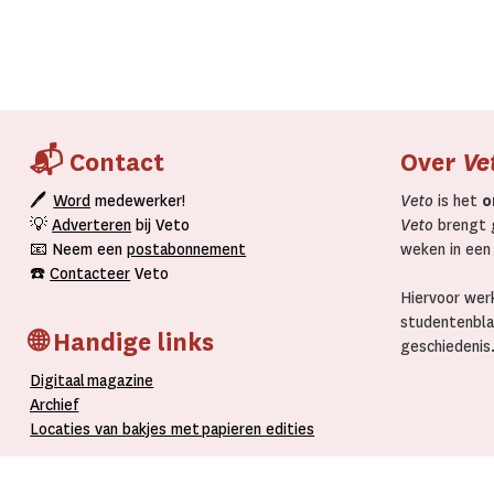
📬 Contact
Over
Ve
🖊
Word
medewerker!
Veto
is het
o
💡
Adverteren
bij Veto
Veto
brengt g
📧 Neem een
postabonnement
weken in een
☎️
Contacteer
Veto
Hiervoor werk
studentenbla
🌐 Handige links
geschiedenis
D
igitaal
magazine
A
rchief
L
ocaties van bakjes met
papieren editie
s