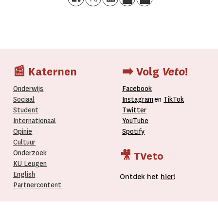
📰 Katernen
➡️ Volg
Veto
!
Onderwijs
Facebook
Sociaal
Instagram
en
TikTok
Student
Twitter
Internationaal­
YouTube
Opinie
Spotify
Cultuur
Onderzoek
🎥 TVeto
KU Leugen
English
Ontdek het
hier
!
Partnercontent
­