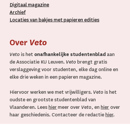
D
igitaal
magazine
A
rchief
L
ocaties van bakjes met
papieren editie
s
Over
Veto
Veto
is het
onafhankelijke studentenblad
aan
de Associatie KU Leuven.
Veto
brengt gratis
verslaggeving voor studenten, elke dag online en
elke drie weken in een papieren magazine.
Hiervoor werken we met vrijwilligers.
Veto
is het
oudste en grootste studentenblad van
Vlaanderen. Lees
hier
meer over
Veto
, en
hier
over
haar geschiedenis. Contacteer de redactie
hier
.