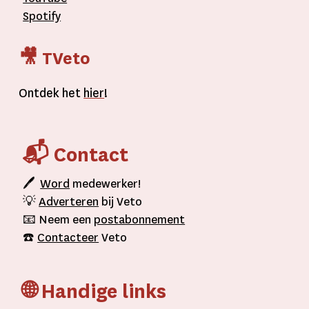
Spotify
🎥 TVeto
Ontdek het
hier
!
📬 Contact
🖊
Word
medewerker!
💡
Adverteren
bij Veto
📧 Neem een
postabonnement
☎️
Contacteer
Veto
🌐 Handige links