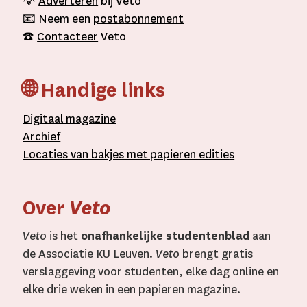
💡
Adverteren
bij Veto
📧 Neem een
postabonnement
☎️
Contacteer
Veto
🌐 Handige links
D
igitaal
magazine
A
rchief
L
ocaties van bakjes met
papieren editie
s
Over
Veto
Veto
is het
onafhankelijke studentenblad
aan
de Associatie KU Leuven.
Veto
brengt gratis
verslaggeving voor studenten, elke dag online en
elke drie weken in een papieren magazine.