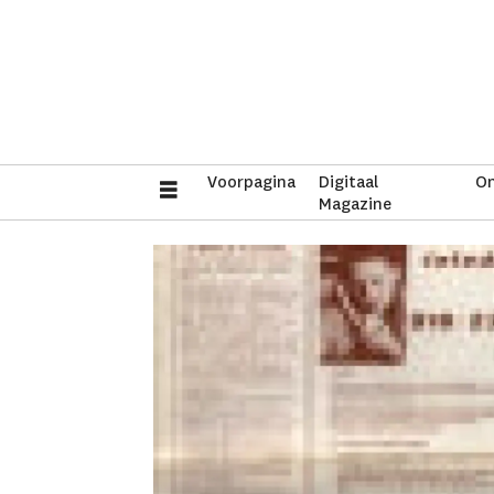
Voorpagina
Digitaal
On
Magazine
Tag:
archief
03