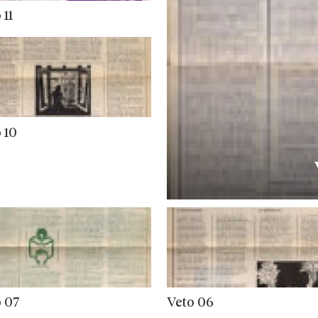
 11
 10
 07
Veto 06