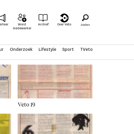
erteer
Word
Archief
Over Veto
medewerker
ur
Onderzoek
Lifestyle
Sport
TVeto
Veto 19