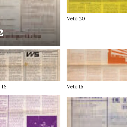
Veto 20
2
 16
Veto 15