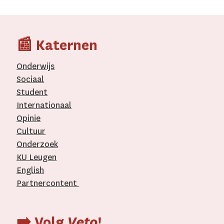
📰 Katernen
Onderwijs
Sociaal
Student
Internationaal­
Opinie
Cultuur
Onderzoek
KU Leugen
English
Partnercontent
­
➡️ Volg
Veto
!