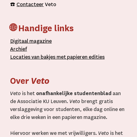
☎️
Contacteer
Veto
🌐 Handige links
D
igitaal
magazine
A
rchief
L
ocaties van bakjes met
papieren editie
s
Over
Veto
Veto
is het
onafhankelijke studentenblad
aan
de Associatie KU Leuven.
Veto
brengt gratis
verslaggeving voor studenten, elke dag online en
elke drie weken in een papieren magazine.
Hiervoor werken we met vrijwilligers.
Veto
is het