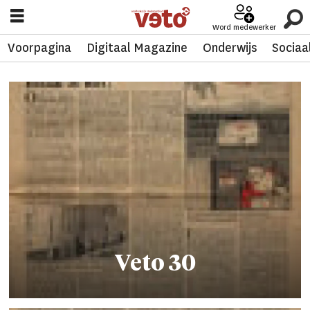
Word medewerker
Voorpagina
Digitaal Magazine
Onderwijs
Sociaa
Tag:
archief
09
Veto 30