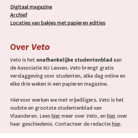
D
igitaal
magazine
A
rchief
L
ocaties van bakjes met
papieren editie
s
Over
Veto
Veto
is het
onafhankelijke studentenblad
aan
de Associatie KU Leuven.
Veto
brengt gratis
verslaggeving voor studenten, elke dag online en
elke drie weken in een papieren magazine.
Hiervoor werken we met vrijwilligers.
Veto
is het
oudste en grootste studentenblad van
Vlaanderen. Lees
hier
meer over
Veto
, en
hier
over
haar geschiedenis. Contacteer de redactie
hier
.