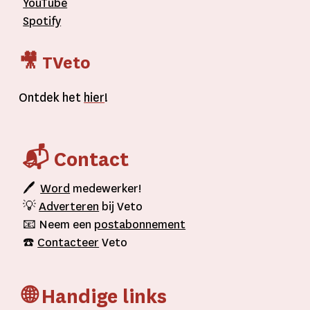
YouTube
Spotify
🎥 TVeto
Ontdek het
hier
!
📬 Contact
🖊
Word
medewerker!
💡
Adverteren
bij Veto
📧 Neem een
postabonnement
☎️
Contacteer
Veto
🌐 Handige links