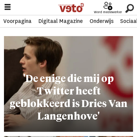
Word medewerker
Voorpagina
Digitaal Magazine
Onderwijs
Sociaa
Tag:
arthur
de
baere
'De enige die mij op
Twitter heeft
geblokkeerd is Dries Van
Langenhove'