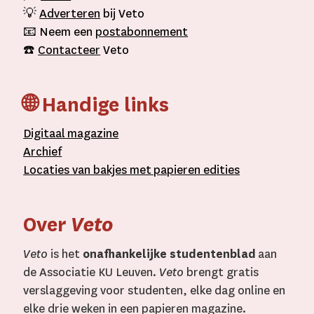
💡
Adverteren
bij Veto
📧 Neem een
postabonnement
☎️
Contacteer
Veto
🌐 Handige links
D
igitaal
magazine
A
rchief
L
ocaties van bakjes met
papieren editie
s
Over
Veto
Veto
is het
onafhankelijke studentenblad
aan
de Associatie KU Leuven.
Veto
brengt gratis
verslaggeving voor studenten, elke dag online en
elke drie weken in een papieren magazine.