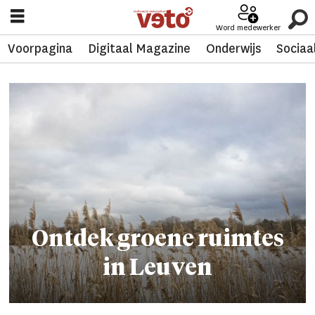
Word medewerker
Voorpagina
Digitaal Magazine
Onderwijs
Sociaa
Tag:
groene
ruimtes
Ontdek groene ruimtes
in Leuven