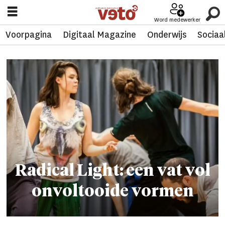
Word medewerker
Voorpagina
Digitaal Magazine
Onderwijs
Sociaa
Tag:
jonas
denduyver
Radical Light: een vat vol
onvoltooide vormen