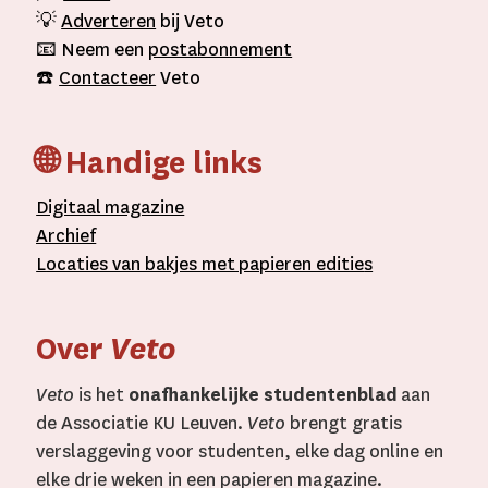
💡
Adverteren
bij Veto
📧 Neem een
postabonnement
☎️
Contacteer
Veto
🌐 Handige links
D
igitaal
magazine
A
rchief
L
ocaties van bakjes met
papieren editie
s
Over
Veto
Veto
is het
onafhankelijke studentenblad
aan
de Associatie KU Leuven.
Veto
brengt gratis
verslaggeving voor studenten, elke dag online en
elke drie weken in een papieren magazine.