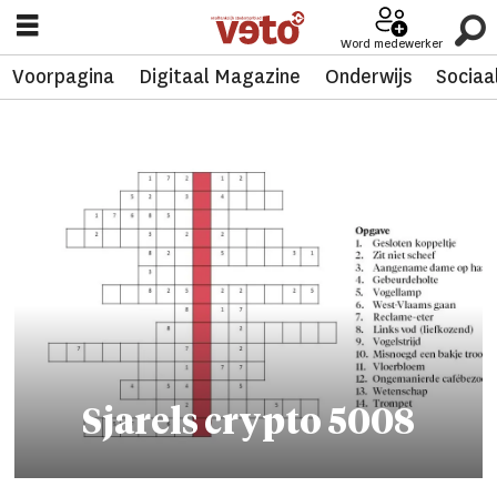
Word medewerker
Voorpagina
Digitaal Magazine
Onderwijs
Sociaa
Tag:
sjarels
crypto
Sjarels crypto 5008