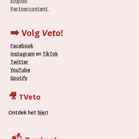
English
Partnercontent
­
➡️ Volg
Veto
!
Facebook
Instagram
en
TikTok
Twitter
YouTube
Spotify
🎥 TVeto
Ontdek het
hier
!