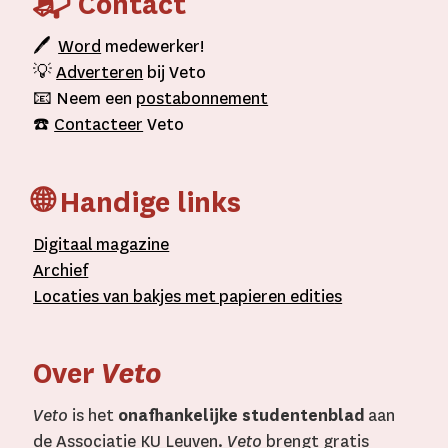
📬 Contact
🖊
Word
medewerker!
💡
Adverteren
bij Veto
📧 Neem een
postabonnement
☎️
Contacteer
Veto
🌐 Handige links
D
igitaal
magazine
A
rchief
L
ocaties van bakjes met
papieren editie
s
Over
Veto
Veto
is het
onafhankelijke studentenblad
aan
de Associatie KU Leuven.
Veto
brengt gratis