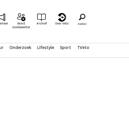
erteer
Word
Archief
Over Veto
medewerker
ur
Onderzoek
Lifestyle
Sport
TVeto