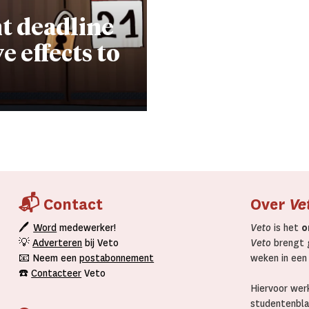
t deadline
 effects to
📬 Contact
Over
Ve
🖊
Word
medewerker!
Veto
is het
o
💡
Adverteren
bij Veto
Veto
brengt g
📧 Neem een
postabonnement
weken in een
☎️
Contacteer
Veto
Hiervoor werk
studentenbla