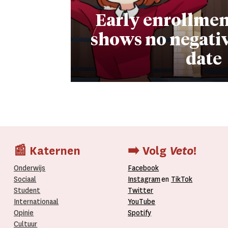
Early enrollmen
shows no negative
date
📰 Katernen
➡️ Volg
Veto
!
Onderwijs
Facebook
Sociaal
Instagram
en
TikTok
Student
Twitter
Internationaal­
YouTube
Opinie
Spotify
Cultuur