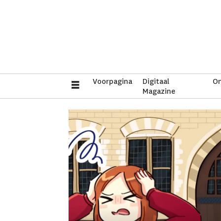
Voorpagina
Digitaal
On
Magazine
Tag:
student
enrollment