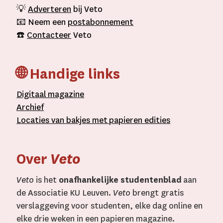
💡
Adverteren
bij Veto
📧 Neem een
postabonnement
☎️
Contacteer
Veto
🌐 Handige links
D
igitaal
magazine
A
rchief
L
ocaties van bakjes met
papieren editie
s
Over
Veto
Veto
is het
onafhankelijke studentenblad
aan
de Associatie KU Leuven.
Veto
brengt gratis
verslaggeving voor studenten, elke dag online en
elke drie weken in een papieren magazine.