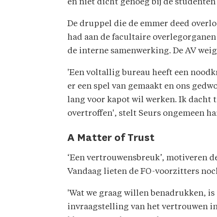
en niet dicht genoeg bij de studenten
De druppel die de emmer deed overlop
had aan de facultaire overlegorganen
de interne samenwerking. De AV weiger
'Een voltallig bureau heeft een noodk
er een spel van gemaakt en ons gedwonge
lang voor kapot wil werken. Ik dacht t
overtroffen', stelt Seurs ongemeen har
A Matter of Trust
‘Een vertrouwensbreuk’, motiveren de
Vandaag lieten de FO-voorzitters noch
'Wat we graag willen benadrukken, is 
invraagstelling van het vertrouwen i