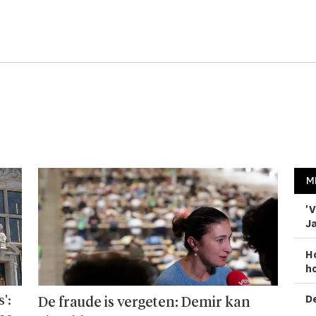
M
'V
Ja
H
ho
De
':
De fraude is vergeten: Demir kan