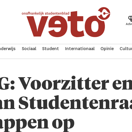
Adv
derwijs
Sociaal
Student
Internationaal
Opinie
Cultu
 Voorzitter en
an Studentenr
appen op