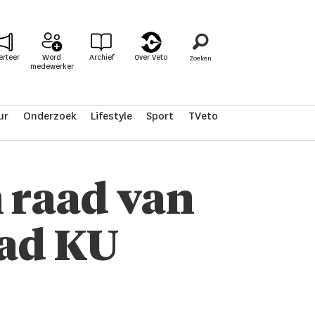
erteer
Word
Archief
Over Veto
medewerker
ur
Onderzoek
Lifestyle
Sport
TVeto
 raad van
aad KU