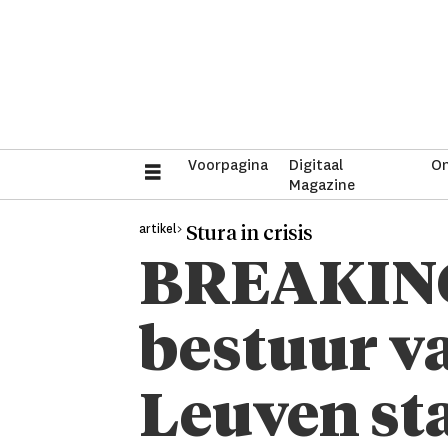
Voorpagina
Digitaal
On
Magazine
artikel>
Stura in crisis
BREAKING:
bestuur v
Leuven st