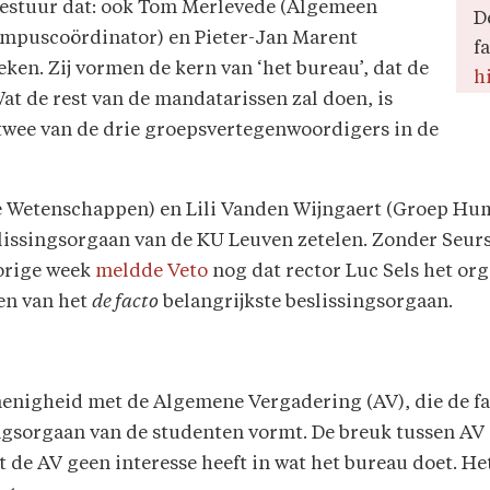
 bestuur dat: ook Tom Merlevede (Algemeen
D
ampuscoördinator) en Pieter-Jan Marent
f
en. Zij vormen de kern van ‘het bureau’, dat de
h
at de rest van de mandatarissen zal doen, is
twee van de drie groepsvertegenwoordigers in de
e Wetenschappen) en Lili Vanden Wijngaert (Groep Hu
lissingsorgaan van de KU Leuven zetelen. Zonder Seurs 
orige week
meldde Veto
nog dat rector Luc Sels het or
en van het
de facto
belangrijkste beslissingsorgaan.
nenigheid met de Algemene Vergadering (AV), die de f
gsorgaan van de studenten vormt. De breuk tussen AV e
t de AV geen interesse heeft in wat het bureau doet. He