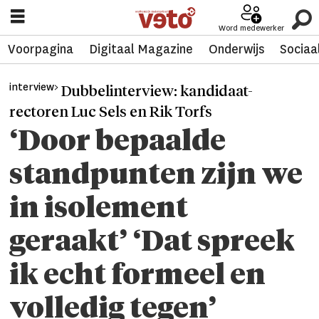
Word medewerker
Voorpagina
Digitaal Magazine
Onderwijs
Sociaa
interview>
Dubbelinterview: kandidaat-
rectoren Luc Sels en Rik Torfs
‘Door bepaalde
standpunten zijn we
in isolement
geraakt’ ‘Dat spreek
ik echt formeel en
volledig tegen’