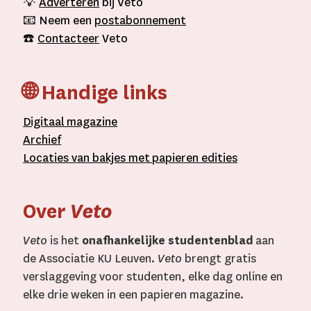
💡
Adverteren
bij Veto
📧 Neem een
postabonnement
☎️
Contacteer
Veto
🌐 Handige links
D
igitaal
magazine
A
rchief
L
ocaties van bakjes met
papieren editie
s
Over
Veto
Veto
is het
onafhankelijke studentenblad
aan
de Associatie KU Leuven.
Veto
brengt gratis
verslaggeving voor studenten, elke dag online en
elke drie weken in een papieren magazine.