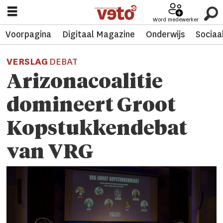
Word medewerker
Voorpagina
Digitaal Magazine
Onderwijs
Sociaa
VERSLAG
DEBAT
Arizonacoalitie
domineert Groot
Kopstukkendebat
van VRG