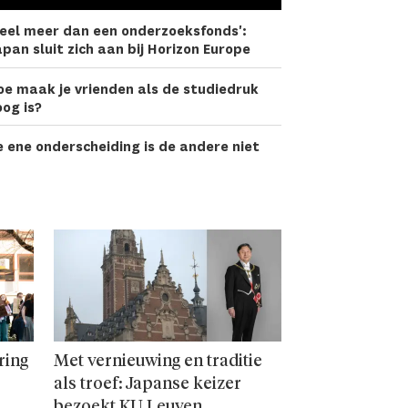
eel meer dan een onderzoeks­fonds':
pan sluit zich aan bij Horizon Europe
oe maak je vrienden als de studiedruk
og is?
 ene onderscheiding is de andere niet
ring
Met vernieuwing en traditie
als troef: Japanse keizer
bezoekt KU Leuven