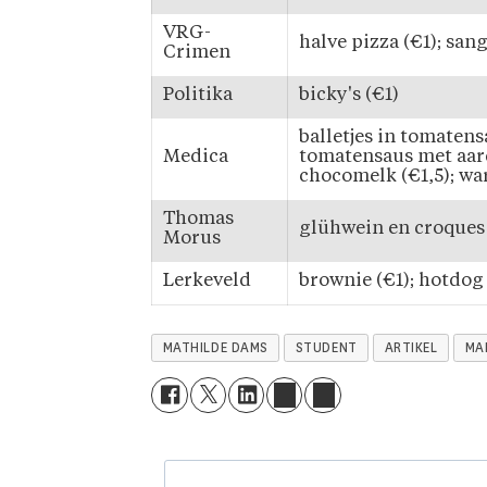
VRG-
halve pizza (€1); sang
Crimen
Politika
bicky's (€1)
balletjes in tomaten
Medica
tomatensaus met aard
chocomelk (€1,5); wa
Thomas
glühwein en croques 
Morus
Lerkeveld
brownie (€1); hotdog 
MATHILDE DAMS
STUDENT
ARTIKEL
MA