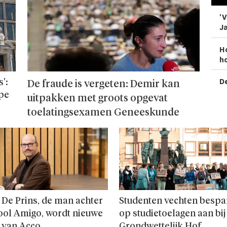
'V
Ja
H
ho
De
':
De fraude is vergeten: Demir kan
ope
uitpakken met groots opgevat
toelatingsexamen Geneeskunde
 De Prins, de man achter
Studenten vechten bespa
ool Amigo, wordt nieuwe
op studie­toelagen aan bij
 van Acco
Grondwettelijk Hof