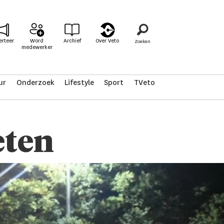
erteer
Word
Archief
Over Veto
medewerker
ur
Onderzoek
Lifestyle
Sport
TVeto
eten