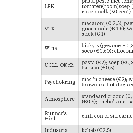
pasta pesto met toma
LBK
tomaten(room)soep (
chocomelk (50 cent)
macaroni (€ 2,5); pa
VTK
guacamole (€ 1,5); Wo
stick (€ 1)
bicky’s (gewone: €0,
Wina
soep (€0,60); chocom
pasta (€2); soep (€0,5
UCLL-OKeR
banaan (€0,5)
mac 'n cheese (€2); w
Psychokring
brownies, hot dogs e
standaard croque (0,
Atmosphere
(€0,5); nacho's met sa
Runner's
chili con of sin carne
High
Industria
kebab (€2,5)