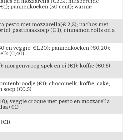
atjes en mozzarella (€2,5); huisbereide
€1); pannenkoeken (50 cent); warme
sta pesto met mozzarella(€ 2,5); nachos met
rtel-pastinaaksoep (€ 1); cinnamon rolls on a
80 en veggie: €1,20); pannenkoeken (€0,20);
elk (0,40)
); morgenvroeg spek en ei (€1); koffie (€0,5)
orstenbroodje (€1); chocomelk, koffie, cake,
n soep (€0,5)
40); veggie croque met pesto en mozzarella
lsa (€1)
 (€1)