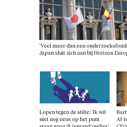
'Veel meer dan een onderzoeks­fonds
Japan sluit zich aan bij Horizon Eur
Lopen tegen de stilte: 'Ik wil
Bart
niet nog eens op het punt
AI-t
staan waar ik iemand verlies'
CEO