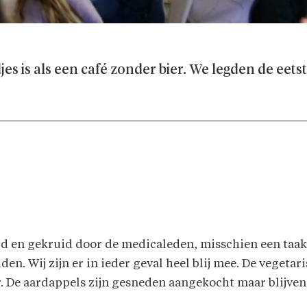
s is als een café zonder bier. We legden de eetsta
s
rold en gekruid door de medicaleden, misschien een taa
en. Wij zijn er in ieder geval heel blij mee. De vegetar
. De aardappels zijn gesneden aangekocht maar blijven 