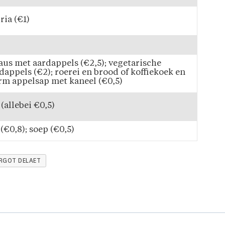
ria (€1)
saus met aardappels (€2,5); vegetarische
appels (€2); roerei en brood of koffiekoek en
rm appelsap met kaneel (€0,5)
(allebei €0,5)
(€0,8); soep (€0,5)
RGOT DELAET