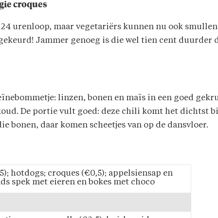
gie croques
24 urenloop, maar vegetariërs kunnen nu ook smullen 
ekeurd! Jammer genoeg is die wel tien cent duurder d
oteïnebommetje: linzen, bonen en maïs in een goed gek
koud. De portie vult goed: deze chili komt het dichtst 
die bonen, daar komen scheetjes van op de dansvloer.
5); hotdogs; croques (€0,5); appelsiensap en
ds spek met eieren en bokes met choco