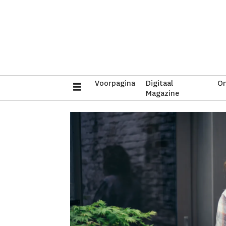
Voorpagina
Digitaal
On
Magazine
Tag:
charlotte
de
bruyn