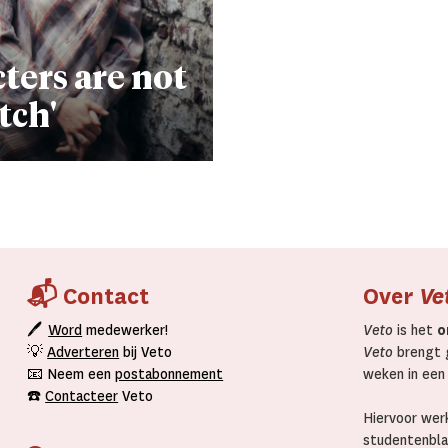
ters are not
tch'
📬 Contact
Over
Ve
🖊
Word
medewerker!
Veto
is het
o
💡
Adverteren
bij Veto
Veto
brengt g
📧 Neem een
postabonnement
weken in een
☎️
Contacteer
Veto
Hiervoor werk
studentenbla