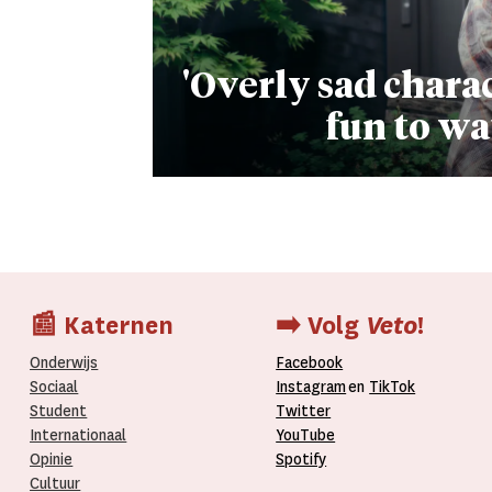
'Overly sad charac
fun to wa
📰 Katernen
➡️ Volg
Veto
!
Onderwijs
Facebook
Sociaal
Instagram
en
TikTok
Student
Twitter
Internationaal­
YouTube
Opinie
Spotify
Cultuur