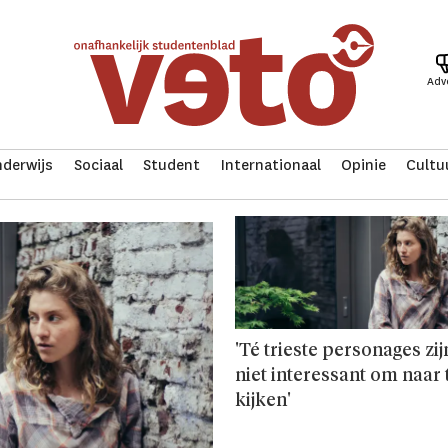
Adv
derwijs
Sociaal
Student
Internationaal
Opinie
Cultu
'Té trieste personages zij
niet interessant om naar 
kijken'