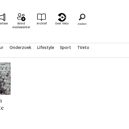
erteer
Word
Archief
Over Veto
medewerker
ur
Onderzoek
Lifestyle
Sport
TVeto
n
te