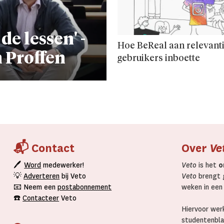
e lessen' -
Hoe BeReal aan relevant
n Proffen
gebruikers inboette
📬 Contact
Over
Ve
🖊
Word
medewerker!
Veto
is het
o
💡
Adverteren
bij Veto
Veto
brengt g
📧 Neem een
postabonnement
weken in een
☎️
Contacteer
Veto
Hiervoor werk
studentenbla