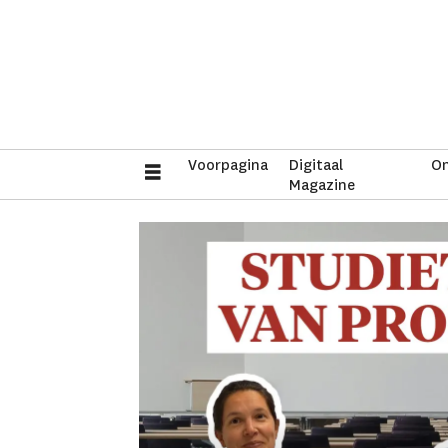
Voorpagina
Digitaal
On
Magazine
Tag:
emma
kermans