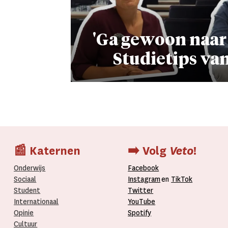
'Ga gewoon naar d
Studietips va
📰 Katernen
➡️ Volg
Veto
!
Onderwijs
Facebook
Sociaal
Instagram
en
TikTok
Student
Twitter
Internationaal­
YouTube
Opinie
Spotify
Cultuur