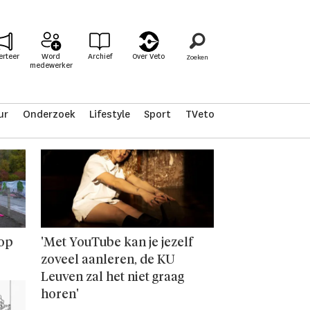
erteer
Word
Archief
Over Veto
medewerker
ur
Onderzoek
Lifestyle
Sport
TVeto
oop
'Met YouTube kan je jezelf
zoveel aanleren, de KU
Leuven zal het niet graag
horen'