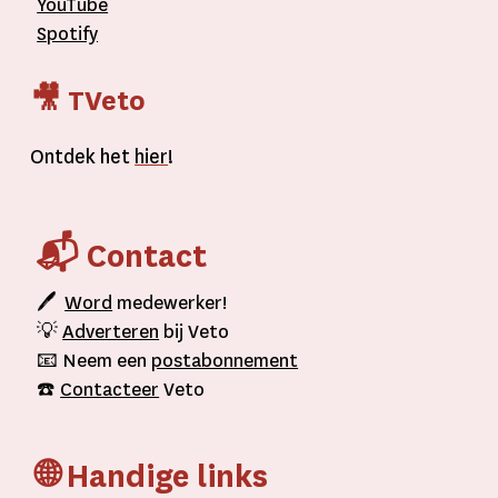
YouTube
Spotify
🎥 TVeto
Ontdek het
hier
!
📬 Contact
🖊
Word
medewerker!
💡
Adverteren
bij Veto
📧 Neem een
postabonnement
☎️
Contacteer
Veto
🌐 Handige links