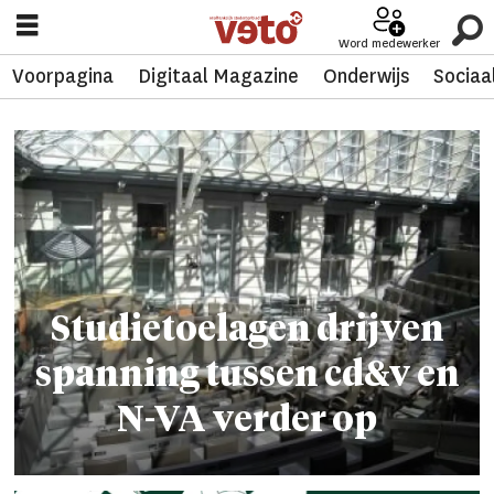
Word medewerker
Voorpagina
Digitaal Magazine
Onderwijs
Sociaa
Tag:
liesel
beyens
Studietoelagen drijven
spanning tussen cd&v en
N-VA verder op