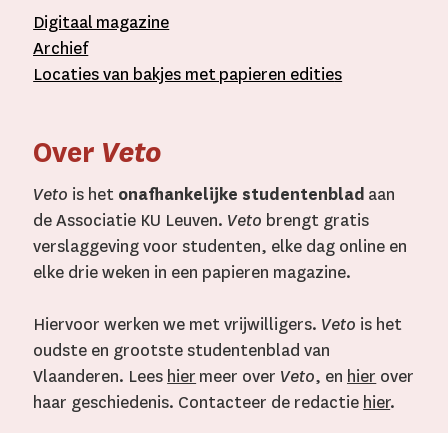
D
igitaal
magazine
A
rchief
L
ocaties van bakjes met
papieren editie
s
Over
Veto
Veto
is het
onafhankelijke studentenblad
aan
de Associatie KU Leuven.
Veto
brengt gratis
verslaggeving voor studenten, elke dag online en
elke drie weken in een papieren magazine.
Hiervoor werken we met vrijwilligers.
Veto
is het
oudste en grootste studentenblad van
Vlaanderen. Lees
hier
meer over
Veto
, en
hier
over
haar geschiedenis. Contacteer de redactie
hier
.