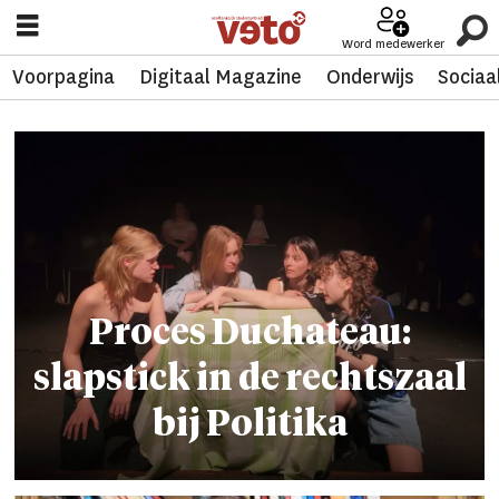
Word medewerker
Voorpagina
Digitaal Magazine
Onderwijs
Sociaa
Tag:
willem
langens
Proces Duchateau:
slapstick in de recht­s­zaal
bij Politika