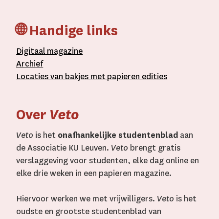
🌐 Handige links
D
igitaal
magazine
A
rchief
L
ocaties van bakjes met
papieren editie
s
Over
Veto
Veto
is het
onafhankelijke studentenblad
aan
de Associatie KU Leuven.
Veto
brengt gratis
verslaggeving voor studenten, elke dag online en
elke drie weken in een papieren magazine.
Hiervoor werken we met vrijwilligers.
Veto
is het
oudste en grootste studentenblad van