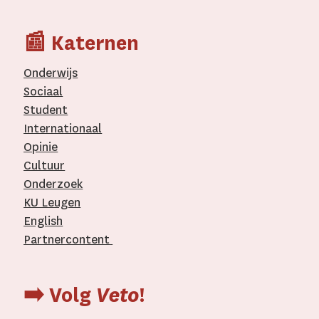
📰 Katernen
Onderwijs
Sociaal
Student
Internationaal­
Opinie
Cultuur
Onderzoek
KU Leugen
English
Partnercontent
­
➡️ Volg
Veto
!