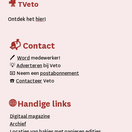
🎥 TVeto
Ontdek het
hier
!
📬 Contact
🖊
Word
medewerker!
💡
Adverteren
bij Veto
📧 Neem een
postabonnement
☎️
Contacteer
Veto
🌐 Handige links
D
igitaal
magazine
A
rchief
L
ocaties van bakjes met
papieren editie
s