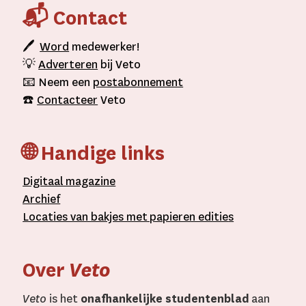
📬 Contact
🖊
Word
medewerker!
💡
Adverteren
bij Veto
📧 Neem een
postabonnement
☎️
Contacteer
Veto
🌐 Handige links
D
igitaal
magazine
A
rchief
L
ocaties van bakjes met
papieren editie
s
Over
Veto
Veto
is het
onafhankelijke studentenblad
aan