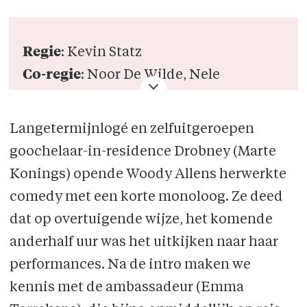
Regie
: Kevin Statz
Co-regie
: Noor De Wilde, Nele
Therssen, Simon Fiesack
Muziek
: Lieven Vandenbemden
Langetermijnlogé en zelfuitgeroepen
Licht
: Robin Van de Poele
goochelaar-in-residence Drobney (Marte
Toneelverantwoordelijke
: Leen
Konings) opende Woody Allens herwerkte
Capiau
comedy met een korte monoloog. Ze deed
dat op overtuigende wijze, het komende
Cast
anderhalf uur was het uitkijken naar haar
Alex Magee - Kobe Haenen
performances. Na de intro maken we
Susan Hollander - Marte Vanbesien
kennis met de ambassadeur (Emma
Thea Hollander - Leen Capiau