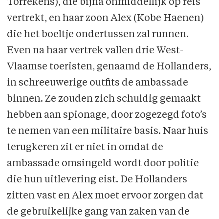
Torrekens), die bijna onmiddellijk op reis
Marian Hollander - Luna Vandenbulcke
vertrekt, en haar zoon Alex (Kobe Haenen)
Drobney - Mirte Konings
die het boeltje ondertussen zal runnen.
Krojack - Zoe Philippe / Jade Konings
Even na haar vertrek vallen drie West-
Killroy - Zita Rens
Vlaamse toeristen, genaamd de Hollanders,
Ambassadeur - Emma Torrekens
in schreeuwerige outfits de ambassade
Kokkin - Rhani Vannijlen
binnen. Ze zouden zich schuldig gemaakt
Sultan - Linda Lukeba
hebben aan spionage, door zogezegd foto’s
Burns - Noor De Wilde
te nemen van een militaire basis. Naar huis
Gravin - Lore Gorrens
terugkeren zit er niet in omdat de
ambassade omsingeld wordt door politie
die hun uitlevering eist. De Hollanders
zitten vast en Alex moet ervoor zorgen dat
de gebruikelijke gang van zaken van de