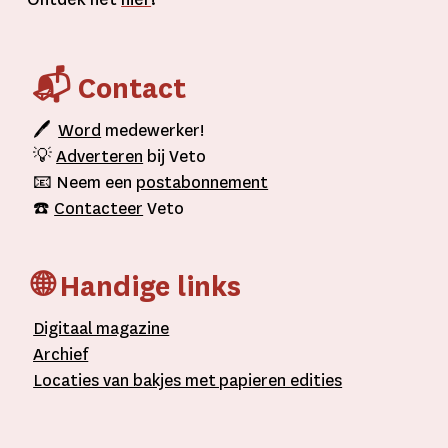
📬 Contact
🖊
Word
medewerker!
💡
Adverteren
bij Veto
📧 Neem een
postabonnement
☎️
Contacteer
Veto
🌐 Handige links
D
igitaal
magazine
A
rchief
L
ocaties van bakjes met
papieren editie
s