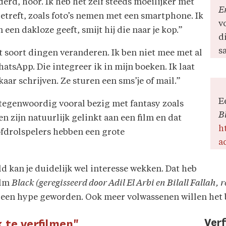
derd, hoor. Ik heb het zelf steeds moeilijker met
E
treft, zoals foto’s nemen met een smartphone. Ik
v
een dakloze geeft, smijt hij die naar je kop.”
di
s
t soort dingen veranderen. Ik ben niet mee met al
atsApp. Die integreer ik in mijn boeken. Ik laat
aar schrijven. Ze sturen een sms’je of mail.”
E
 tegenwoordig vooral bezig met fantasy zoals
B
en zijn natuurlijk gelinkt aan een film en dat
h
fdrolspelers hebben een grote
ad
 kan je duidelijk wel interesse wekken. Dat heb
ilm
Black
(geregisseerd door Adil El Arbi en Bilall Fallah, r
t een hype geworden. Ook meer volwassenen willen het 
Ver
k te verfilmen"