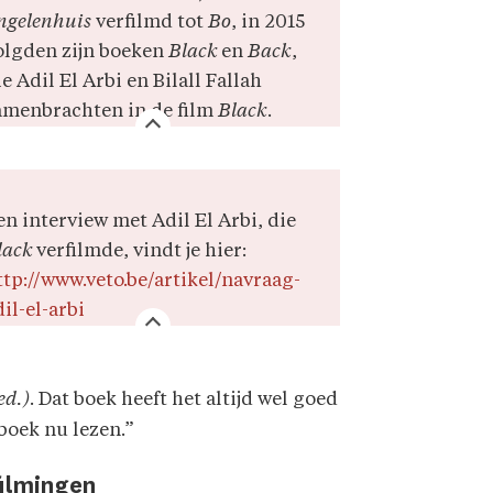
ngelenhuis
verfilmd tot
Bo
, in
2015
olgden zijn boeken
Black
en
Back
,
e Adil El Arbi en Bilall Fallah
amenbrachten in de film
Black
.
en interview met Adil El Arbi, die
lack
verfilmde, vindt je hier:
ttp://www.veto.be/artikel/navraag-
il-el-arbi
ed.)
. Dat boek heeft het altijd wel goed
boek nu lezen.”
filmingen