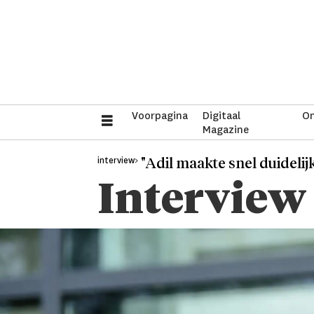
Voorpagina
Digitaal
On
Magazine
interview>
"Adil maakte snel duidelij
Interview