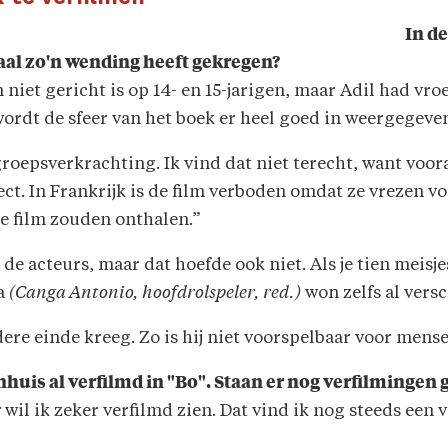
In de
haal zo'n wending heeft gekregen?
lm niet gericht is op 14- en 15-jarigen, maar Adil had vr
ordt de sfeer van het boek er heel goed in weergegeve
 groepsverkrachting. Ik vind dat niet terecht, want voo
t. In Frankrijk is de film verboden omdat ze vrezen voo
e film zouden onthalen.”
de acteurs, maar dat hoefde ook niet. Als je tien meisjes
ha
(Canga Antonio, hoofdrolspeler, red.)
won zelfs al versc
ndere einde kreeg. Zo is hij niet voorspelbaar voor mens
uis al verfilmd in "Bo". Staan er nog verfilmingen
r
wil ik zeker verfilmd zien. Dat vind ik nog steeds een 