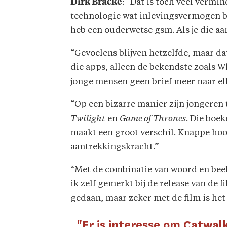
Dirk Bracke
: “Dat is toch veel vermin
technologie wat inlevingsvermogen be
heb een ouderwetse gsm. Als je die aan 
“Gevoelens blijven hetzelfde, maar da
die apps, alleen de bekendste zoals Wh
jonge mensen geen brief meer naar elk
“Op een bizarre manier zijn jongeren
Twilight
en
Game of Thrones
. Die boek
maakt een groot verschil. Knappe hoo
aantrekkingskracht.”
“Met de combinatie van woord en beeld
ik zelf gemerkt bij de release van de f
gedaan, maar zeker met de film is he
"Er is interesse om Catwal