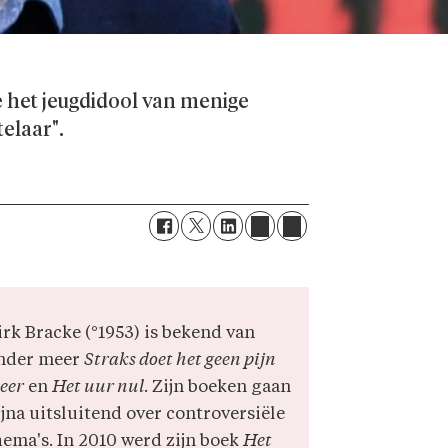
e het jeugdidool van menige
elaar".
irk Bracke (°1953) is bekend van
nder meer
Straks doet het geen pijn
eer
en
Het uur nul
. Zijn boeken gaan
ijna uitsluitend over controversiële
hema's. In 2010 werd zijn boek
Het