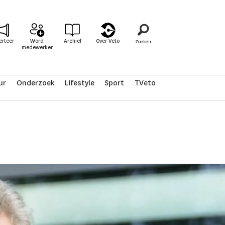
erteer
Word
Archief
Over Veto
medewerker
ur
Onderzoek
Lifestyle
Sport
TVeto