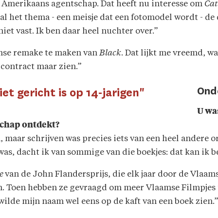
en Amerikaans agentschap. Dat heeft nu interesse om
Ca
zal het thema - een meisje dat een fotomodel wordt - de
iet vast. Ik ben daar heel nuchter over.”
anse remake te maken van
Black
. Dat lijkt me vreemd, w
 contract maar zien.”
Ond
iet gericht is op 14-jarigen"
U wa
schap ontdekt?
en, maar schrijven was precies iets van een heel andere 
 was, dacht ik van sommige van die boekjes: dat kan ik b
ce
van de John Flandersprijs, die elk jaar door de Vlaam
 Toen hebben ze gevraagd om meer Vlaamse Filmpjes te 
 wilde mijn naam wel eens op de kaft van een boek zien.