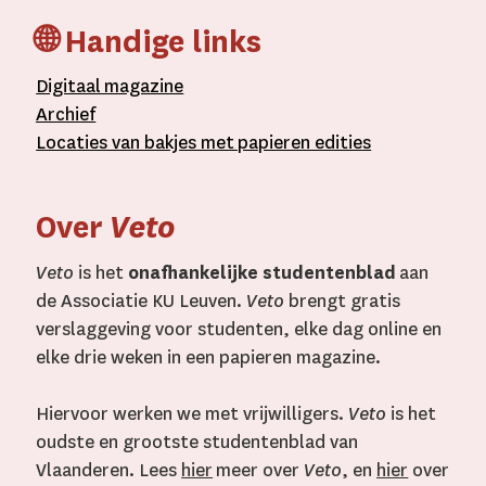
🌐 Handige links
D
igitaal
magazine
A
rchief
L
ocaties van bakjes met
papieren editie
s
Over
Veto
Veto
is het
onafhankelijke studentenblad
aan
de Associatie KU Leuven.
Veto
brengt gratis
verslaggeving voor studenten, elke dag online en
elke drie weken in een papieren magazine.
Hiervoor werken we met vrijwilligers.
Veto
is het
oudste en grootste studentenblad van
Vlaanderen. Lees
hier
meer over
Veto
, en
hier
over