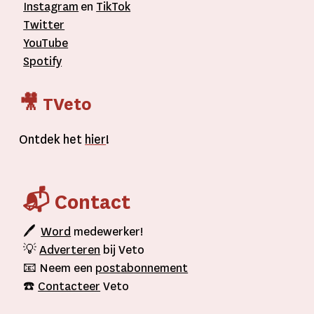
Instagram
en
TikTok
Twitter
YouTube
Spotify
🎥 TVeto
Ontdek het
hier
!
📬 Contact
🖊
Word
medewerker!
💡
Adverteren
bij Veto
📧 Neem een
postabonnement
☎️
Contacteer
Veto