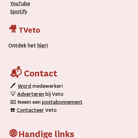
YouTube
Spotify
🎥 TVeto
Ontdek het
hier
!
📬 Contact
🖊
Word
medewerker!
💡
Adverteren
bij Veto
📧 Neem een
postabonnement
☎️
Contacteer
Veto
🌐 Handige links