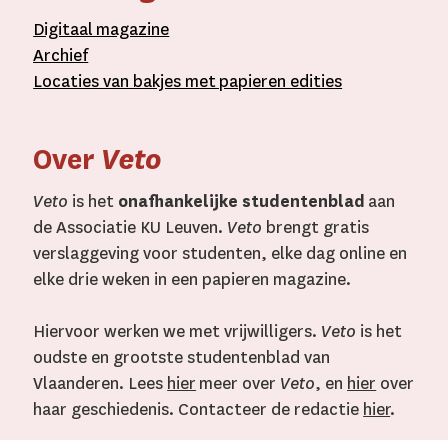
D
igitaal
magazine
A
rchief
L
ocaties van bakjes met
papieren editie
s
Over
Veto
Veto
is het
onafhankelijke studentenblad
aan
de Associatie KU Leuven.
Veto
brengt gratis
verslaggeving voor studenten, elke dag online en
elke drie weken in een papieren magazine.
Hiervoor werken we met vrijwilligers.
Veto
is het
oudste en grootste studentenblad van
Vlaanderen. Lees
hier
meer over
Veto
, en
hier
over
haar geschiedenis. Contacteer de redactie
hier
.