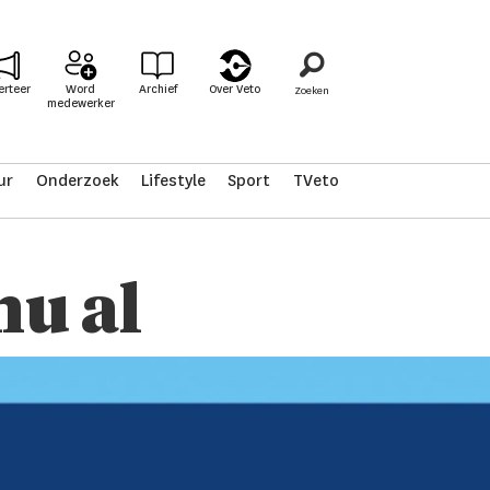
erteer
Word
Archief
Over Veto
medewerker
ur
Onderzoek
Lifestyle
Sport
TVeto
nu al