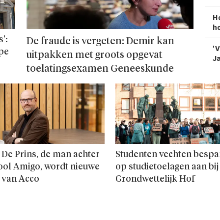
H
ho
':
De fraude is vergeten: Demir kan
'V
ope
uitpakken met groots opgevat
Ja
toelatingsexamen Geneeskunde
 De Prins, de man achter
Studenten vechten bespa
ool Amigo, wordt nieuwe
op studie­toelagen aan bij
 van Acco
Grondwettelijk Hof