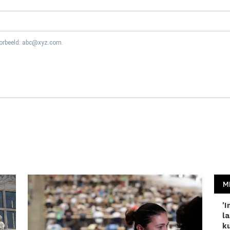
oorbeeld: abc@xyz.com.
M
'I
la
ku