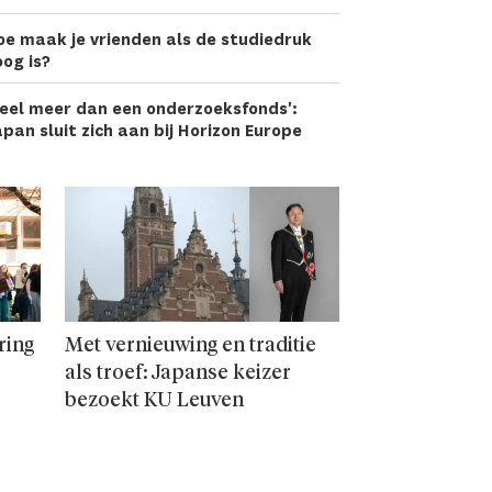
oe maak je vrienden als de studiedruk
og is?
eel meer dan een onderzoeks­fonds':
pan sluit zich aan bij Horizon Europe
ring
Met vernieuwing en traditie
als troef: Japanse keizer
bezoekt KU Leuven