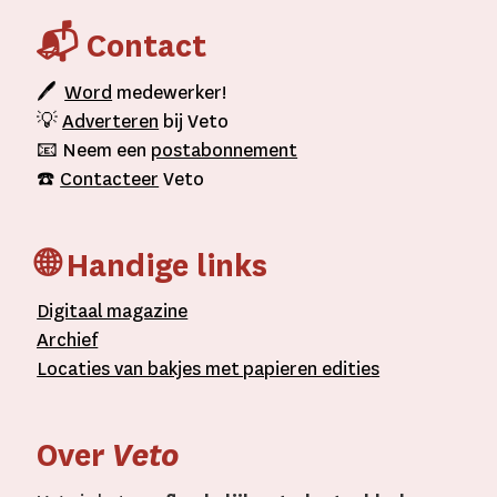
📬 Contact
🖊
Word
medewerker!
💡
Adverteren
bij Veto
📧 Neem een
postabonnement
☎️
Contacteer
Veto
🌐 Handige links
D
igitaal
magazine
A
rchief
L
ocaties van bakjes met
papieren editie
s
Over
Veto