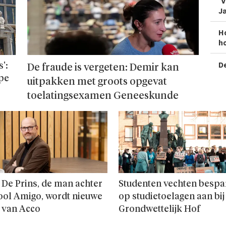
'V
Ja
H
ho
De
':
De fraude is vergeten: Demir kan
ope
uitpakken met groots opgevat
toelatingsexamen Geneeskunde
 De Prins, de man achter
Studenten vechten bespa
ool Amigo, wordt nieuwe
op studie­toelagen aan bij
 van Acco
Grondwettelijk Hof