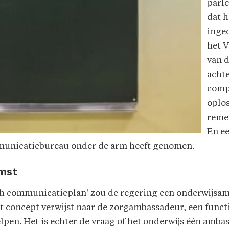
parl
dat h
inged
het V
van d
achte
compl
oplos
remed
En e
mmunicatiebureau onder de arm heeft genomen.
mst
sch communicatieplan' zou de regering een onderwijsa
t concept verwijst naar de zorgambassadeur, een functie
elpen. Het is echter de vraag of het onderwijs één amb