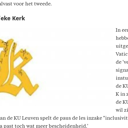
alvast voor het tweede.
ieke Kerk
In ee
hebbe
uitg
Vatic
de 'v
signa
instu
de KU
K in 
de K
wil z
an de KU Leuven spelt de paus de les inzake "inclusivit
a past toch wat meer bescheidenheid.'