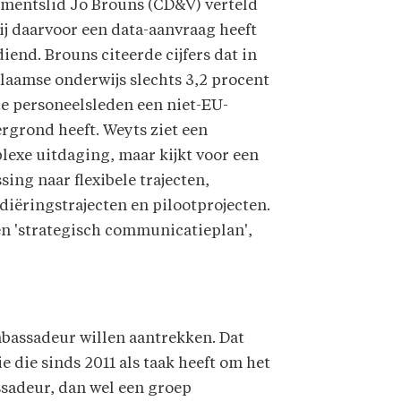
ementslid Jo Brouns (CD&V) verteld
ij daarvoor een data-aanvraag heeft
iend. Brouns citeerde cijfers dat in
laamse onderwijs slechts 3,2 procent
e personeelsleden een niet-EU-
rgrond heeft. Weyts ziet een
exe uitdaging, maar kijkt voor een
sing naar flexibele trajecten,
iëringstrajecten en pilootprojecten.
en 'strategisch communicatieplan',
mbassadeur willen aantrekken. Dat
 die sinds 2011 als taak heeft om het
assadeur, dan wel een groep