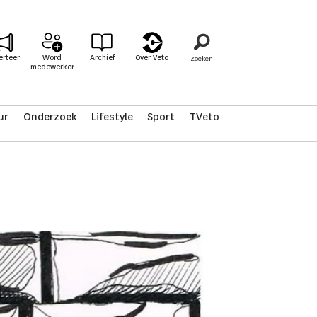
erteer
Word
Archief
Over Veto
medewerker
ur
Onderzoek
Lifestyle
Sport
TVeto