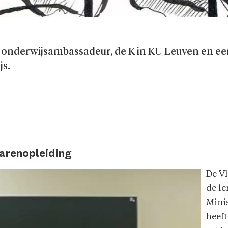
g, onderwijsambassadeur, de K in KU Leuven en ee
js.
rarenopleiding
De Vl
de le
Mini
heef