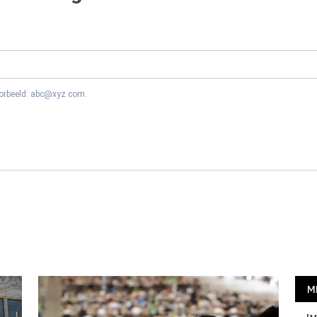
oorbeeld: abc@xyz.com.
M