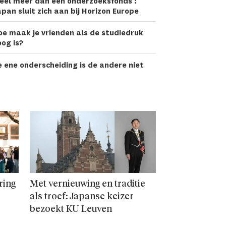
eel meer dan een onderzoeks­fonds':
pan sluit zich aan bij Horizon Europe
oe maak je vrienden als de studiedruk
og is?
 ene onderscheiding is de andere niet
ring
Met vernieuwing en traditie
als troef: Japanse keizer
bezoekt KU Leuven