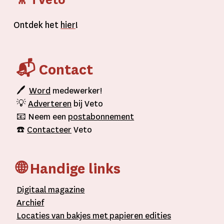
🎥 TVeto
Ontdek het
hier
!
📬 Contact
🖊
Word
medewerker!
💡
Adverteren
bij Veto
📧 Neem een
postabonnement
☎️
Contacteer
Veto
🌐 Handige links
D
igitaal
magazine
A
rchief
L
ocaties van bakjes met
papieren editie
s