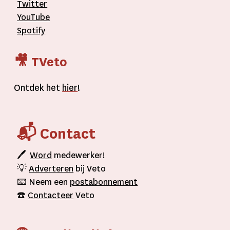
Twitter
YouTube
Spotify
🎥 TVeto
Ontdek het
hier
!
📬 Contact
🖊
Word
medewerker!
💡
Adverteren
bij Veto
📧 Neem een
postabonnement
☎️
Contacteer
Veto