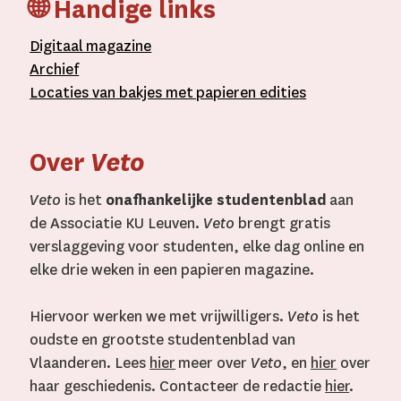
🌐 Handige links
D
igitaal
magazine
A
rchief
L
ocaties van bakjes met
papieren editie
s
Over
Veto
Veto
is het
onafhankelijke studentenblad
aan
de Associatie KU Leuven.
Veto
brengt gratis
verslaggeving voor studenten, elke dag online en
elke drie weken in een papieren magazine.
Hiervoor werken we met vrijwilligers.
Veto
is het
oudste en grootste studentenblad van
Vlaanderen. Lees
hier
meer over
Veto
, en
hier
over
haar geschiedenis. Contacteer de redactie
hier
.