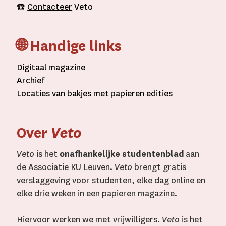
☎️
Contacteer
Veto
🌐 Handige links
D
igitaal
magazine
A
rchief
L
ocaties van bakjes met
papieren editie
s
Over
Veto
Veto
is het
onafhankelijke studentenblad
aan
de Associatie KU Leuven.
Veto
brengt gratis
verslaggeving voor studenten, elke dag online en
elke drie weken in een papieren magazine.
Hiervoor werken we met vrijwilligers.
Veto
is het