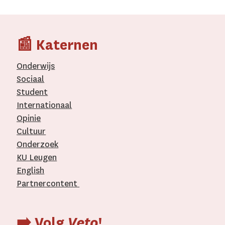
📰 Katernen
Onderwijs
Sociaal
Student
Internationaal­
Opinie
Cultuur
Onderzoek
KU Leugen
English
Partnercontent
­
➡️ Volg
Veto
!