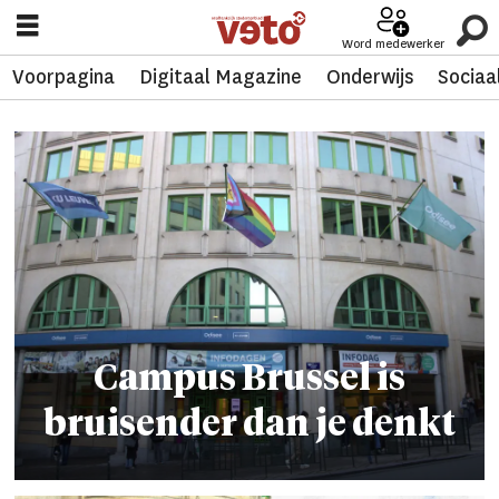
Word medewerker
Voorpagina
Digitaal Magazine
Onderwijs
Sociaa
Tag:
campus
brussel
Campus Brussel is
bruisender dan je denkt