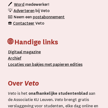
🖊
Word
medewerker!
💡
Adverteren
bij Veto
📧 Neem een
postabonnement
☎️
Contacteer
Veto
🌐 Handige links
D
igitaal
magazine
A
rchief
L
ocaties van bakjes met
papieren editie
s
Over
Veto
Veto
is het
onafhankelijke studentenblad
aan
de Associatie KU Leuven.
Veto
brengt gratis
verslaggeving voor studenten, elke dag online en