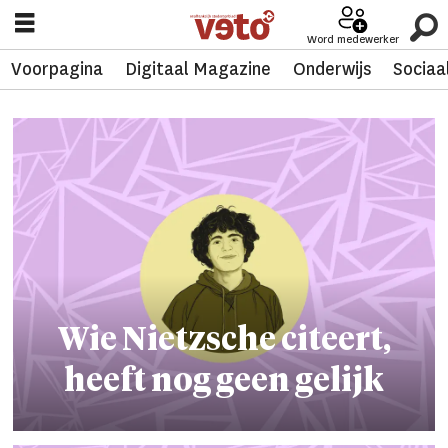
Word medewerker
Voorpagina
Digitaal Magazine
Onderwijs
Sociaa
Tag:
filosofie
Wie Nietzsche citeert,
heeft nog geen gelijk