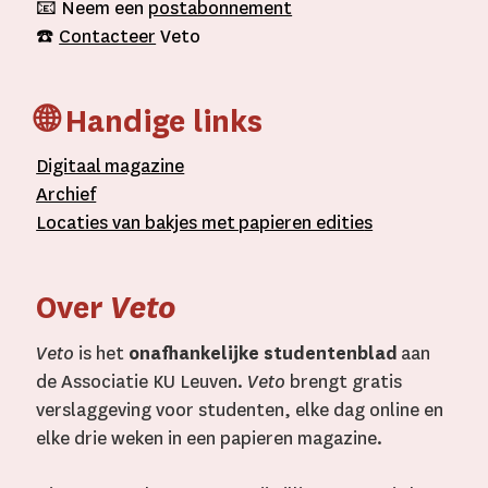
📧 Neem een
postabonnement
☎️
Contacteer
Veto
🌐 Handige links
D
igitaal
magazine
A
rchief
L
ocaties van bakjes met
papieren editie
s
Over
Veto
Veto
is het
onafhankelijke studentenblad
aan
de Associatie KU Leuven.
Veto
brengt gratis
verslaggeving voor studenten, elke dag online en
elke drie weken in een papieren magazine.