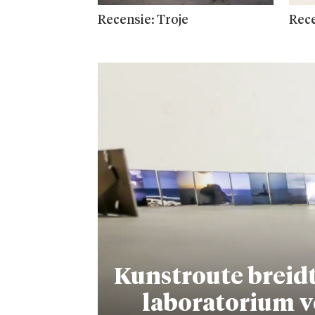
Recensie: Troje
Rece
Kunstroute breidt
laboratorium v