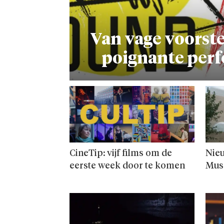
Van vage voorste
poignante per
CineTip: vijf films om de
Nieu
eerste week door te komen
Mus