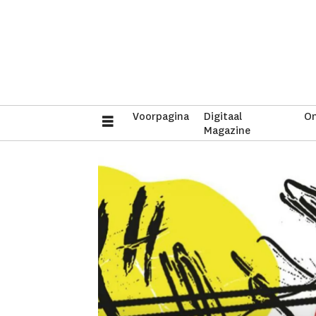
Voorpagina
Digitaal
On
Magazine
Tag:
josje
kerkhoven