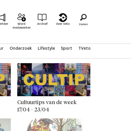
erteer
Word
Archief
Over Veto
medewerker
ur
Onderzoek
Lifestyle
Sport
TVeto
Cultuurtips van de week
17/04 - 23/04