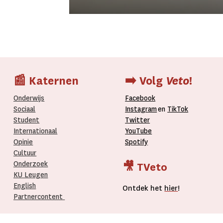
📰 Katernen
➡️ Volg
Veto
!
Onderwijs
Facebook
Sociaal
Instagram
en
TikTok
Student
Twitter
Internationaal­
YouTube
Opinie
Spotify
Cultuur
Onderzoek
🎥 TVeto
KU Leugen
English
Ontdek het
hier
!
Partnercontent
­