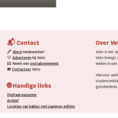
📬 Contact
Over
Ve
🖊
Word
medewerker!
Veto
is het
o
💡
Adverteren
bij Veto
Veto
brengt g
📧 Neem een
postabonnement
weken in een
☎️
Contacteer
Veto
Hiervoor werk
studentenbla
🌐 Handige links
geschiedenis
D
igitaal
magazine
A
rchief
L
ocaties van bakjes met
papieren editie
s