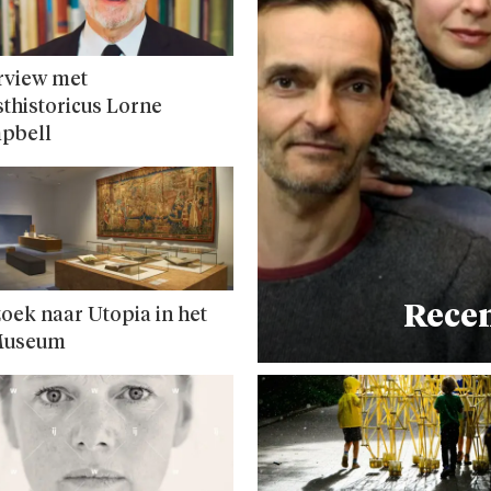
rview met
thistoricus Lorne
pbell
Recen
oek naar Utopia in het
useum