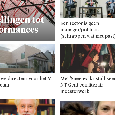
llingen tot
Een rector is geen
formances
manager/politicus
(schrappen wat niet past
we directeur voor het M-
Met 'Sneeuw' kristallisee
eum
NT Gent een literair
meesterwerk